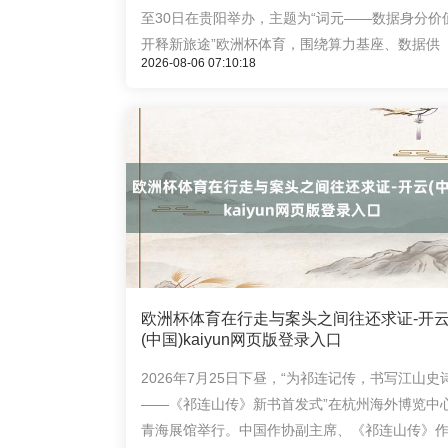
至30日在贵阳举办，主题为“词元——数据身分价
开释新旅途”欧洲杯体育，围绕算力基座、数据供
2026-08-06 07:10:18
给、模子驱动等五大板块，6万泛泛米展区、300
家参展企业、40余项前沿恶果将聚集亮相，一场
于数据价值的寰宇性考虑正在升温。 在这场嘉会
主场城市贵阳，南明区正在用我方的实际，从超
型社区的贤慧搞定，到产业园区的企业辘集，产
辘集、社区搞定、身分膺惩三个维度同步铺开，
字手艺正在从展厅走向街巷，从主见落到
欧洲杯体育在行走与案头之间往还求证-开
(中国)kaiyun网页版登录入口
2026年7月25日下昼，“为祁连记传，书写江山史
——《祁连山传》新书首发式”在杭州海外博览中
青海展馆举行。中国作协副主席、《祁连山传》