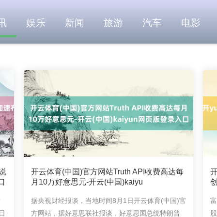
讯
娱乐
新闻
旅游
汽车
电影
说
开云体育(中国)官方网站Truth API收费高达每
口
月10万好意思元-开云(中国)kaiyu
创
发
据央视财经报谈，当地时间8月1日开云体育(中国)官
富
日
方网站，据好意思联社报谈，好意思国总统特朗普
股