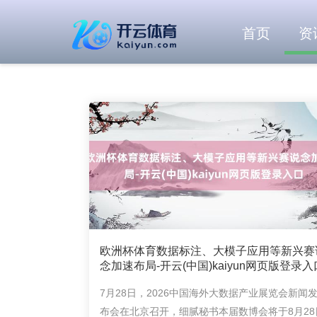
首页
资
欧洲杯体育数据标注、大模子应用等新兴赛
念加速布局-开云(中国)kaiyun网页版登录入
7月28日，2026中国海外大数据产业展览会新闻
布会在北京召开，细腻秘书本届数博会将于8月28