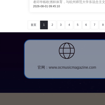
者邱华栋欧洲杯体育，与杭州师范大学东说念主
2026-08-01 09:45:10
学院教师洪治纲，北京作者协会副主席、作者石
枫，浙江省作协副主席、诗东说念主沈苇，围绕
《祁连山传》的文学结构、写稿技法、西部书写
首页
1
2
3
4
5
6
7
8
统等话题伸开深度对话。青海出书传媒集团总司
温浩、凤凰出书传媒股份有限公司总司理宋吉述
活动致辞，凤凰出书传媒股份有限公司副总司理
楠出席本次活动并参与对谈。活动由译林出书社
长陈敏
官网：www.ocmusicmagazine.com