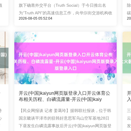
值
旗下确凿外交平台（Truth Social）于今日推出名
为“Truth API”的高速信息工作，向华尔街交游机构收
碳
2026-08-05 05:52:04
20
余
费提供特朗普外交媒体帖文的快速探望渠谈，激勉
充
对
关系内幕交游、利益打破以及愚弄公职谋取私东谈
的
主利益的质疑。 此事激勉热议，不少网友默示胆
大
寒，这是“明码标价公开卖内幕音问”？ 图源：视觉
业
中国 报谈称，Truth API收费高达每月10万好意思
数
元，想象客户主淌若高频交游公司。由于特朗普庸
沟
碌通过Tr
读
云
开云(中国)kaiyun网页版登录入口开云体育公
开
布相关历程、白磷流露量-开云(中国)kaiy
诗
【民众网报谈 记者 姜蔼玲】据韩联社报谈，位于韩
三
心
国京畿谈平泽市的驻韩好意思军乌山空军基地28日
作
下昼发生白磷流露事故后开云(中国)kaiyun网页版登
发