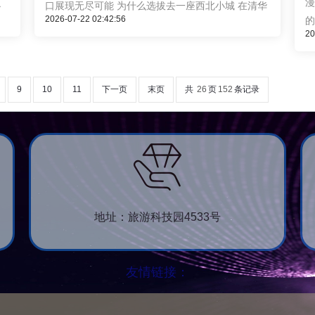
协
口展现无尽可能 为什么选拔去一座西北小城 在清华
2026-07-22 02:42:56
航
大学 五谈口金融学院毕业庆典上 算作2026届博士毕
20
航
业生代表 沈俊伟回来了这段紧记旅程 毕业之际，沈
等
俊伟在清华园拍照迷恋 4000公里 到故国最需要的所
光
、
在通达芳华 从北京一都向西北 遨游近5小时 抵达新
9
10
11
下一页
末页
共
26
页
152
条记录
上
疆阿勒泰雪都机场 再在风雪中驱车1个多小时 北屯
约
市的轮廓 终于在茫茫冰雪中逐步知道 2025年龄末
地址：旅游科技园4533号
友情链接：