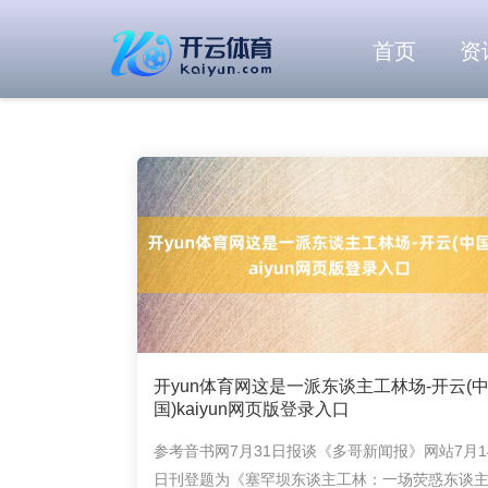
首页
资
开yun体育网这是一派东谈主工林场-开云(
国)kaiyun网页版登录入口
参考音书网7月31日报谈《多哥新闻报》网站7月1
日刊登题为《塞罕坝东谈主工林：一场荧惑东谈