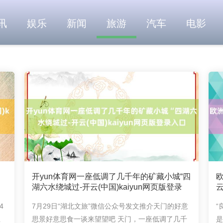
讯
娱乐
新闻
旅游
汽车
电影
中
开yun体育网一座低调了几千年的矿藏小城“四
湖六水绕城过-开云(中国)kaiyun网页版登录
云
4
7月29日“湖北文旅”微信公众号发文推介天门的好意
“
主
思景好意思食一谈来望望吧 天门，一座低调了几千