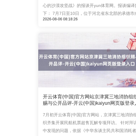
心的沙漠攻坚战》的报谈开yun体育网。报谈编译
下： 7月7日至10日，位于河北省东北部的承德市
2026-08-06 08:18:26
一批非洲记者展示了其私有魔力。算作隆盛秀好
思、东谈主文底蕴深厚的旅游胜地，承德坐拥阴
湿润的平地表象，产业发展涵盖清洁工业、农牧
业、林业及可再无邪力等多个限制。 在宽广参访
中，有一处号称昆山片玉——塞罕坝机械林场。
是一派东谈主工林场，林大地积76733公顷，由
东谈主奋力建成。他们身膂力行地践行“
开云体育(中国)官方网站京津冀三地消协组
赐与公开品评-开云(中国)kaiyun网页版登录
7月初开云体育(中国)官方网站，京津冀三地消协
织齐集开展民航机票超售瓦解专项拜访。 针对拜
中发现的问题，依据《中华东谈主民共和国消耗