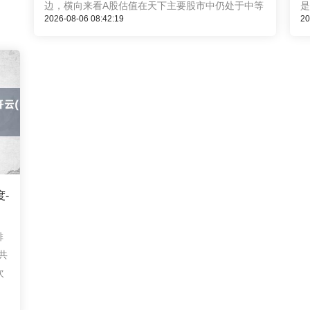
边，横向来看A股估值在天下主要股市中仍处于中等
2026-08-06 08:42:19
20
水平，标明商场举座尤其是蓝筹板块虽已阅历较多
国
估值建造，但当今尚未出现显明高估。2）面前A股
沪
市值升至100万亿元傍边，与GDP的比值在天下主要
在
商场中尚处于中等偏低位置。3）A股商场总市
值/M2约为33%，处于历史60%分位。4）面前沪深
300指数股息率2.69%，和十年国债收益率比拟，权
力财富仍有相对招
-
排
共
次
、
调