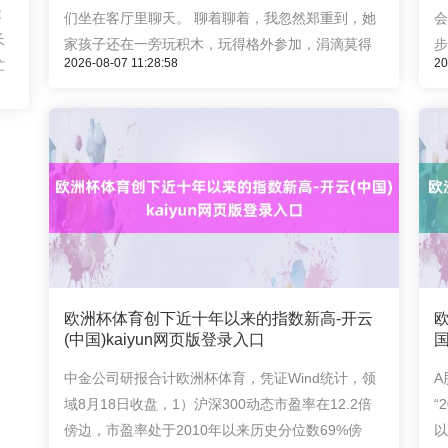
能
们坐在客厅里聊天。 聊着聊着，我忽然郑重到，她
长
家孩子还在一旁玩积木，玩得格外参加，涓滴莫得
2026-08-07 11:28:58
20
忙
困意。 我下强项看了眼本领，已经快晚上11点了。
过
我有些骇怪地问：“他还不睡啊？” 表姐叹了语气，
相
摇摇头说： 哄他睡觉比来回还难，假期嘛，干脆废
生
弃对抗了。 看得出表姐的无奈。 简直系数家长都有
近似困扰： 孩子老是拖朦拢拉不愿睡，拧得太狠
是
吧，他哭闹不啻； 讲意旨吧，他又左耳进右耳出，
宝
搞得家里东说念主身心俱疲，未必候只
思
欧洲杯体育创下近十年以来的指数新高-开云
(中国)kaiyun网页版登录入口
国
中金公司研报合计欧洲杯体育，凭证Wind统计，领
A
域8月18日收盘，1）沪深300动态市盈率在12.2倍
“
傍边，市盈率处于2010年以来历史分位数69%傍
以