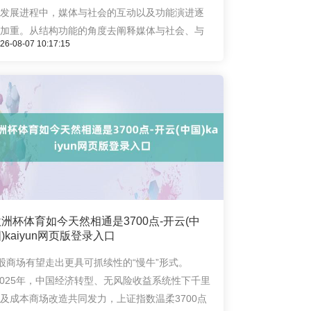
会发展进程中，媒体与社会的互动以及功能演进逐
步加重。从结构功能的角度去阐释媒体与社会、与
26-08-07 10:17:15
东说念主的干系，是现代社会媒体实施和表面指向
的膺惩旅途。中国媒体的功能是在中国式现代化的
程度中建构并发展起来的，并接续平等同于西方对
媒体功能和价值的界定，而是有着自身的内涵、特
征与指涉。基于这一基本态度，本文在反想西方功
能主义与发展传播学的基础上提议，要回到真实世
界，在中国具体的社会语境中，在中华悠
欧洲杯体育如今天然相通是3700点-开云(中
)kaiyun网页版登录入口
股商场有望走出更具可抓续性的“慢牛”形式。
2025年，中国经济转型、无风险收益系统性下千里
及成本商场改造共同发力，上证指数温柔3700点