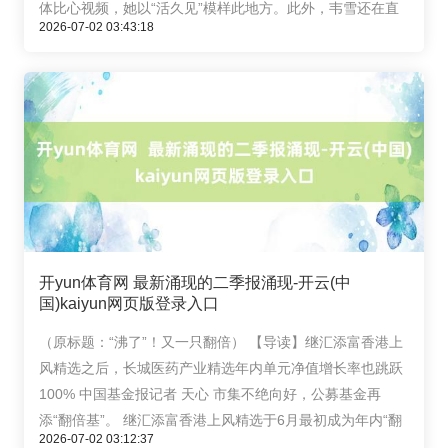
体比心视频，她以“活久见”模样此地方。此外，韦雪还在直
2026-07-02 03:43:18
播中清晰，KK离异后厚谊低垂时，陈平曾每晚陪其喝酒诱
骗。 据第三方数据骄傲，5月28日，韦雪视频平台粉丝
978.5万。7月16日，韦雪视频平台粉丝970.1万。韦雪与前
男友离异后掉粉8.4万。 天眼查App骄傲，韦婕妤（韦雪）
共关联5家企业，其中2家为存续现象，包括上海瑞
开yun体育网 最新涌现的二季报涌现-开云(中
国)kaiyun网页版登录入口
（原标题：“沸了”！又一只翻倍） 【导读】继汇添富香港上
风精选之后，长城医药产业精选年内单元净值增长率也跳跃
100% 中国基金报记者 天心 市集不绝向好，公募基金再
添“翻倍基”。 继汇添富香港上风精选于6月最初成为年内“翻
2026-07-02 03:12:37
倍基”后，长城医药产业精选最新年内单元净值涨幅也冲破了