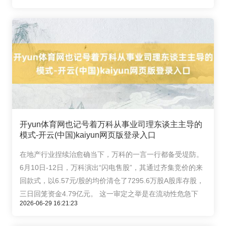
100%。 年内又一只“翻倍基”出炉 近期，A股、港股市集不
绝向好，上证指数、恒生指数折柳冲破3500点、24000点的
焦躁点位。其中，立异药板块弘扬尤为亮眼，年内涨幅跳跃
36%，一批把抓住这一轮行情的公募基金净值情随事迁
开yun体育网也记号着万科从事业司理东谈主主导的
模式-开云(中国)kaiyun网页版登录入口
在地产行业捏续治愈确当下，万科的一言一行都备受堤防。
6月10日-12日，万科演出“闪电售股”，其通过齐集竞价的来
回款式，以6.57元/股的均价清仓了7295.6万股A股库存股，
三日回笼资金4.79亿元。 这一审定之举是在流动性危急下
2026-06-29 16:21:23
的“自救”缩影。 在深铁集团近150亿元“输血”托底的同期，万
科也在全力“自救”，试图在债务洪峰前筑起终末防地。 存一