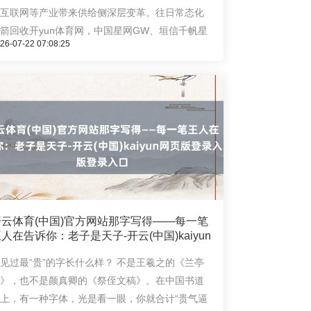
星互联网等产业带来供给侧深层变革。往日常态化
箭回收开yun体育网，中国星网GW、垣信千帆星
26-07-22 07:08:25
座等大型星座的部署节律有望连忙栽种、设立资本
压力有望大幅缩小。交易航天催化密集，跟着阛阓
风偏的开发，看好交易航天板块后续进展。卫星规
范重心关心载荷总体、天线及配套、激光通讯终局
及配套、太阳翼及动力系统有关，火箭规范重心关
发动机过火3D打印、箭体结构件有关，大地开垦
规范重心关心民用终局及手机直连有关，运营就业
规范重心
开云体育(中国)官方网站那字写得——每一笔
人在告诉你：老子是天子-开云(中国)kaiyun
见过最“贵”的字长什么样？ 不是王羲之的《兰亭
序》，也不是颜真卿的《祭侄文稿》。在中国书道
上，有一种字体，光是看一眼，你就合计“贵气逼