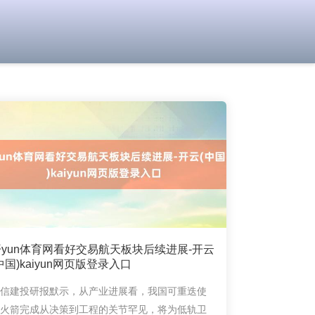
开yun体育网看好交易航天板块后续进展-开云
中国)kaiyun网页版登录入口
中信建投研报默示，从产业进展看，我国可重迭使
用火箭完成从决策到工程的关节罕见，将为低轨卫