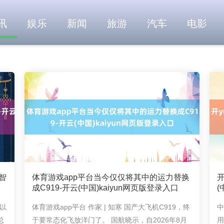
讯
娱乐
新闻
旅游
汽车
电影
智
体育游戏app平台当今仅仅将其中的运力替换
成C919-开云(中国)kaiyun网页版登录入口
(
入以
体育游戏app平台 作家 | 知寒 国产大飞机C919，终
总
于要常态化飞放洋门了。 国航晓示，自2026年8月