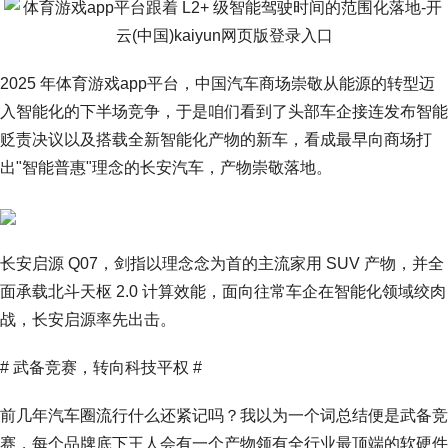
2025 年体育游戏app平台，中国汽车商场崇敬从能源的转型迈
入智能化的下半场竞争，于是咱们看到了头部车企接连发布智能
贬责决议以及搭载全新智能化产物的新车，看成最早向商场打
出"智能普惠"理念的长安汽车，产物崇敬落地。
长安启源 Q07，剑指以理念念为首的主流家用 SUV 产物，并全
面承载北斗天枢 2.0 计算效能，面向往常车企在智能化领域绞肉
战，长安启源率先出击。
# 武备竞赛，转向科技平权 #
前几年汽车圈流行什么还紧记吗？我以为一个词总结便是武备竞
赛，每个品牌底下王人会有一个产物领有全行业最顶端的软硬件