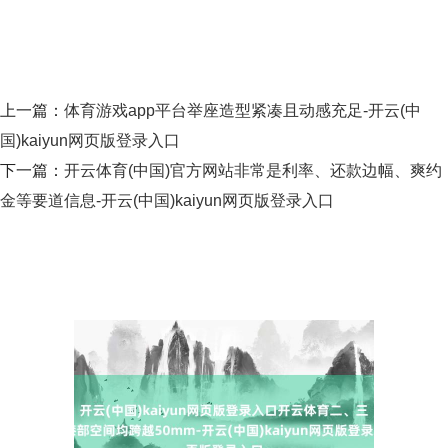
上一篇：
体育游戏app平台举座造型紧凑且动感充足-开云(中
国)kaiyun网页版登录入口
下一篇：
开云体育(中国)官方网站非常是利率、还款边幅、爽约
金等要道信息-开云(中国)kaiyun网页版登录入口