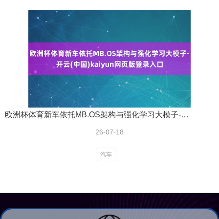
欧洲杯体育新车依托MB.OS架构与强化学习大模子-开云(中国)kaiyun网页版登录入口
26-07-18
汽车