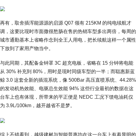
再有，取舍插浑能源源的启源 Q07 领有 215KM 的纯电续航才
调，这要比现时市面撒很愁肠在售的热销车型多出两倍，每周的
城市通勤基本上省略作念到全王人用电，把长续航这样一个属性
下放到了家用产物当中。
与此同期，其配备金钟罩 3C 超充电板，省略在 15 分钟将电能
从 30% 补充到 80%，用时是现时同级车型的一半；而聪惠新蓝
鲸 3.0 这套全新的插混系统，像 500Bar 高压直喷系统、44.28%
的发动机热效能、电驱总生效能 94% 这些行业最初的数据在这
台车上也有体现，所带来的平正便是 NEDC 工况下馈电油耗仅
为 3.9L/100km，越开越省不是梦。
综上不错看到，越级建树与智能普惠均在这一台车上有着显明的