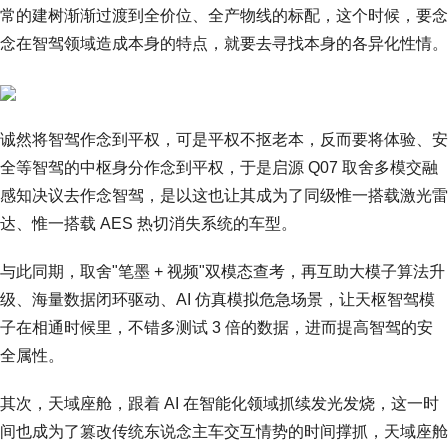
常的建树渐渐过渡到全价位、全产物线的标配，这个时候，要念
念在智驾领域造成本身的特点，就要去寻找本身的各异化性情。
诚然将智驾作念到平权，可是平权不抠老本，反而要将体验、安
全等智驾的中枢身分作念到平权，于是启源 Q07 取舍多模交融
感知决议去作念智驾，是以这也让其成为了同级惟一搭载激光雷
达、惟一搭载 AES 热切消失系统的车型。
与此同期，取舍"笔墨 + 视频"双模态查考，再互助大模子算法升
级、海量数据闭环驱动、AI 仿真模拟危急场景，让天枢智驾模
子在相通时候里，不错多测试 3 倍的数据，进而提高智驾的安
全属性。
其次，天域座舱，跟着 AI 在智能化领域抓续发光发烧，这一时
间也成为了篡改传统东说念主车交互情势的时间撑抓，天域座舱