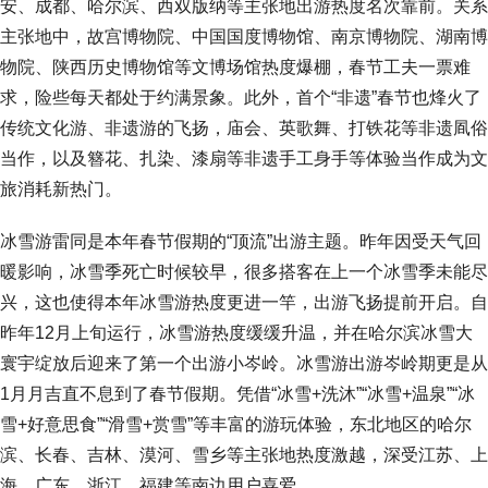
安、成都、哈尔滨、西双版纳等主张地出游热度名次靠前。关系
主张地中，故宫博物院、中国国度博物馆、南京博物院、湖南博
物院、陕西历史博物馆等文博场馆热度爆棚，春节工夫一票难
求，险些每天都处于约满景象。此外，首个“非遗”春节也烽火了
传统文化游、非遗游的飞扬，庙会、英歌舞、打铁花等非遗凮俗
当作，以及簪花、扎染、漆扇等非遗手工身手等体验当作成为文
旅消耗新热门。
冰雪游雷同是本年春节假期的“顶流”出游主题。昨年因受天气回
暖影响，冰雪季死亡时候较早，很多搭客在上一个冰雪季未能尽
兴，这也使得本年冰雪游热度更进一竿，出游飞扬提前开启。自
昨年12月上旬运行，冰雪游热度缓缓升温，并在哈尔滨冰雪大
寰宇绽放后迎来了第一个出游小岑岭。冰雪游出游岑岭期更是从
1月月吉直不息到了春节假期。凭借“冰雪+洗沐”“冰雪+温泉”“冰
雪+好意思食”“滑雪+赏雪”等丰富的游玩体验，东北地区的哈尔
滨、长春、吉林、漠河、雪乡等主张地热度激越，深受江苏、上
海、广东、浙江、福建等南边用户喜爱。