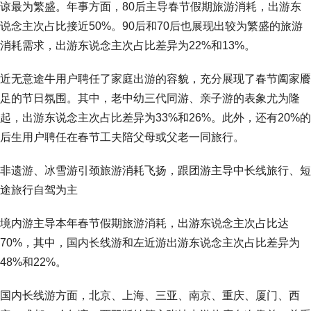
谅最为繁盛。年事方面，80后主导春节假期旅游消耗，出游东
说念主次占比接近50%。90后和70后也展现出较为繁盛的旅游
消耗需求，出游东说念主次占比差异为22%和13%。
近无意途牛用户聘任了家庭出游的容貌，充分展现了春节阖家餍
足的节日氛围。其中，老中幼三代同游、亲子游的表象尤为隆
起，出游东说念主次占比差异为33%和26%。此外，还有20%的
后生用户聘任在春节工夫陪父母或父老一同旅行。
非遗游、冰雪游引颈旅游消耗飞扬，跟团游主导中长线旅行、短
途旅行自驾为主
境内游主导本年春节假期旅游消耗，出游东说念主次占比达
70%，其中，国内长线游和左近游出游东说念主次占比差异为
48%和22%。
国内长线游方面，北京、上海、三亚、南京、重庆、厦门、西