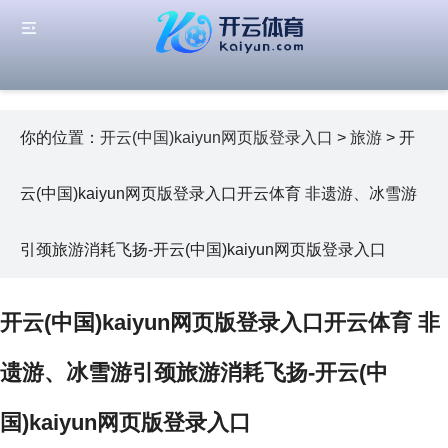
你的位置：
开云(中国)kaiyun网页版登录入口
>
旅游
> 开
云(中国)kaiyun网页版登录入口开云体育 非遗游、冰雪游
引颈旅游消耗飞扬-开云(中国)kaiyun网页版登录入口
开云(中国)kaiyun网页版登录入口开云体育 非
遗游、冰雪游引颈旅游消耗飞扬-开云(中
国)kaiyun网页版登录入口