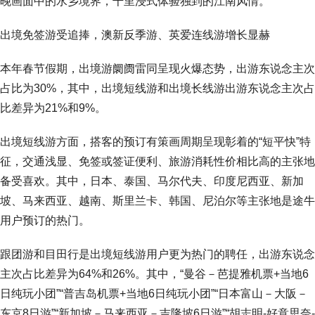
晚画面中的水乡境界，千里浸式体验独到的江南风情。
出境免签游受追捧，澳新反季游、英爱连线游增长显赫
本年春节假期，出境游阛阓雷同呈现火爆态势，出游东说念主次
占比为30%，其中，出境短线游和出境长线游出游东说念主次占
比差异为21%和9%。
出境短线游方面，搭客的预订有策画周期呈现彰着的“短平快”特
征，交通浅显、免签或签证便利、旅游消耗性价相比高的主张地
备受喜欢。其中，日本、泰国、马尔代夫、印度尼西亚、新加
坡、马来西亚、越南、斯里兰卡、韩国、尼泊尔等主张地是途牛
用户预订的热门。
跟团游和目田行是出境短线游用户更为热门的聘任，出游东说念
主次占比差异为64%和26%。其中，“曼谷－芭提雅机票+当地6
日纯玩小团”“普吉岛机票+当地6日纯玩小团”“日本富山－大阪－
东京8日游”“新加坡－马来西亚－吉隆坡6日游”“胡志明-好意思奈-