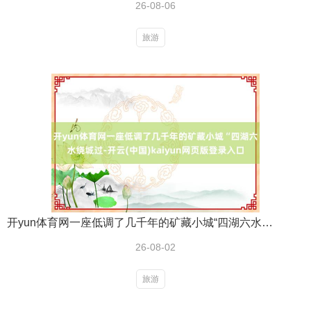
26-08-06
旅游
开yun体育网一座低调了几千年的矿藏小城“四湖六水绕城过-开云(中国)kaiyun网页版登录入口
26-08-02
旅游