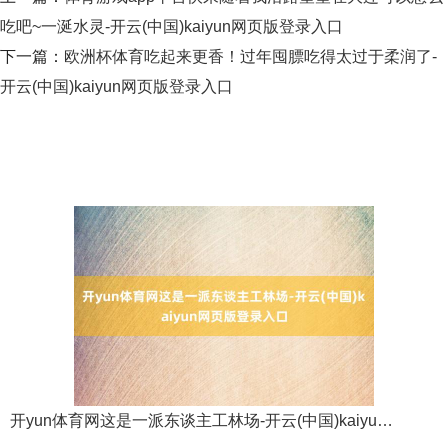
吃吧~一涎水灵-开云(中国)kaiyun网页版登录入口
下一篇：
欧洲杯体育吃起来更香！过年囤膘吃得太过于柔润了-
开云(中国)kaiyun网页版登录入口
开yun体育网这是一派东谈主工林场-开云(中国)kaiyun网页版登录入口