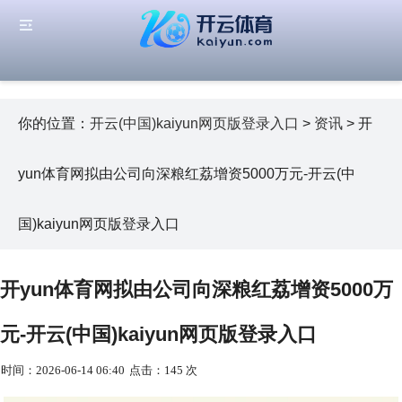
你的位置：
开云(中国)kaiyun网页版登录入口
>
资讯
> 开
yun体育网拟由公司向深粮红荔增资5000万元-开云(中
国)kaiyun网页版登录入口
开yun体育网拟由公司向深粮红荔增资5000万
元-开云(中国)kaiyun网页版登录入口
时间：2026-06-14 06:40
点击：145 次