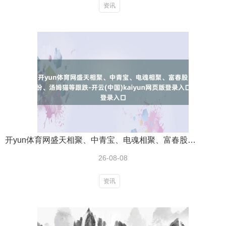
资讯
开yun体育网盛天相聚、中青宝、电魂相聚、富春股份、汤姆猫等跟跌-开云(中国)kaiyun网页版登录入口
26-08-08
资讯