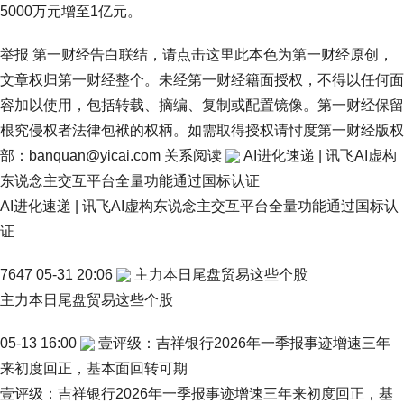
5000万元增至1亿元。
举报 第一财经告白联结，请点击这里此本色为第一财经原创，
文章权归第一财经整个。未经第一财经籍面授权，不得以任何面
容加以使用，包括转载、摘编、复制或配置镜像。第一财经保留
根究侵权者法律包袱的权柄。如需取得授权请忖度第一财经版权
部：banquan@yicai.com 关系阅读
AI进化速递 | 讯飞AI虚构
东说念主交互平台全量功能通过国标认证
AI进化速递 | 讯飞AI虚构东说念主交互平台全量功能通过国标认
证
7647 05-31 20:06
主力本日尾盘贸易这些个股
主力本日尾盘贸易这些个股
05-13 16:00
壹评级：吉祥银行2026年一季报事迹增速三年
来初度回正，基本面回转可期
壹评级：吉祥银行2026年一季报事迹增速三年来初度回正，基