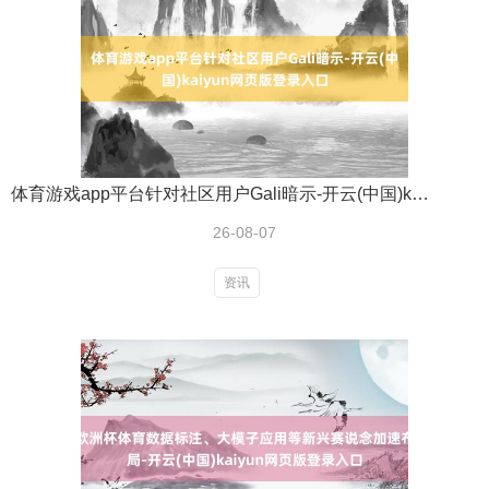
体育游戏app平台针对社区用户Gali暗示-开云(中国)kaiyun网页版登录入口
26-08-07
资讯