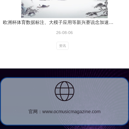
欧洲杯体育数据标注、大模子应用等新兴赛说念加速布局-开云(中国)kaiyun网页版登录入口
26-08-06
资讯
官网：www.ocmusicmagazine.com