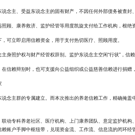
东说念主、受益东说念主的固有财产，不因任何外部债务被查封
远照顾、康养救济、监护经管等用度凯旋支付给工作机构，根绝
下，可立即启用信赖资金，用于支付热切医疗、照顾用度。
主身照护权与财产经管权辞别。监护东说念主空闲“行状”，信赖
，在信赖辩别时，也可支援向公益组织或公益慈善信赖进行捐赠
家
东说念主群的专属建立。而本次推出的养老信赖工作，精确掩盖
联动专科养老社区、医疗机构、上门康养团队、意定监护机构、
信赖账户手脚中枢纽带，兑现资金流、工作流、信息流的闭环经