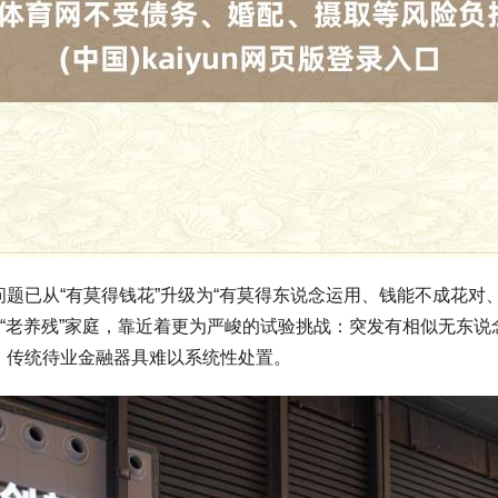
题已从“有莫得钱花”升级为“有莫得东说念运用、钱能不成花对
的“老养残”家庭，靠近着更为严峻的试验挑战：突发有相似无东
，传统待业金融器具难以系统性处置。