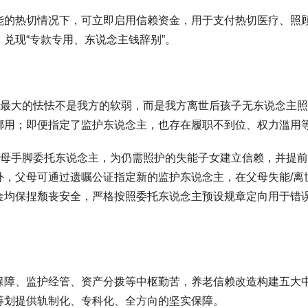
能的热切情况下，可立即启用信赖资金，用于支付热切医疗、照
兑现“专款专用、东说念主钱辞别”。
母最大的怯怯不是我方的软弱，而是我方离世后孩子无东说念主
挪用；即便指定了监护东说念主，也存在履职不到位、权力滥用
父母手脚委托东说念主，为仍需照护的失能子女建立信赖，并提
，父母可通过遗嘱公证指定新的监护东说念主，在父母失能/离世
金均保捏颓丧安全，严格按照委托东说念主预设规章定向用于错
保障、监护经管、资产分拨等中枢勤苦，养老信赖改造构建五大
筹划提供轨制化、专科化、全方向的坚实保障。