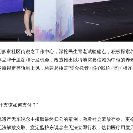
问多家社区街说念工作中心，深挖民生育老试验痛点，积极探索
年品牌千里淀和研发机会，改造推出以特地需要信赖为中枢的养
愿锁定等轨制上风，构建起掩盖“资金托管+照护践约+监护相连
开支该如何支付？”
批遗产无东说念主摄取最终归公的案例，激发社会豪放存眷。更
法解放支取、意定监护东说念主无法立即行权，热切医疗用度无