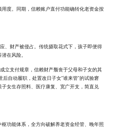
顾用度。同期，信赖账户直付功能确转化老资金按
照应、财产被侵占。传统摄取花式下，孩子即便得
等潜在风险。
前成立支付规章，信赖财产颓丧于父母和子女的其
后自动履职，处置改日子女"谁来管"的试验窘
误子女生存照料、医疗康复、宽广开支，简直兑
中枢功能体系，全方向破解养老资金经管、晚年照