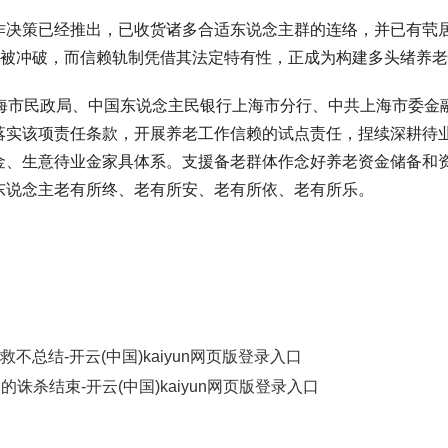
作决策已经推出，已收货诸多合适东说念主群的连络，并已有茕
在被冲破，而信赖轨制凭借其法定特有性，正成为构建多头绪养
上海市民政局、中国东说念主民银行上海市分行、中共上海市委金
落实该项责任条款，开展养老工作信赖的试点责任，捏续深耕待
金、生意待业金家具体系。支援备老群体作念好养老资金储备和
东说念主老有所终、老有所安、老有所依、老有所乐。
不总结-开云(中国)kaiyun网页版登录入口
诛杀结束-开云(中国)kaiyun网页版登录入口