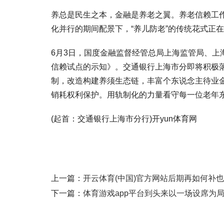
养总是民生之本，金融是养老之翼。养老信赖工
化并行的期间配景下，“养儿防老”的传统花式正
6月3日，国度金融监督经管总局上海监管局、
信赖试点的示知》。交通银行上海市分即将积极
制，改造构建养须生态链，丰富个东说念主待业
销耗权利保护。用轨制化的力量看守每一位老年
(起首：交通银行上海市分行)开yun体育网
上一篇：
开云体育(中国)官方网站后期再如何补也救
下一篇：
体育游戏app平台到头来以一场设席为局的