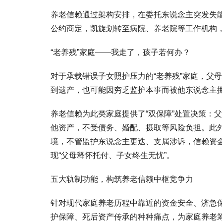
养老信赖通过架构安排，在委托东说念主突发失
公约商定，凯旋划转至病院、养老院等工作机构，
“老养残”家庭——我走了，孩子若何办？
对于承载错误子女照护压力的“老养残”家庭，父
到遗产，也可能因穷乏监护本事而被他东说念主
养老信赖为此类家庭提供了“双保障”处置决策：
他资产，不受债务、婚配、摄取等风险负担。此外
境，不管监护东说念主更迭、支属涉诉，信赖资
现“父母释怀托付、子女终生无忧”。
五大轨制功能，构筑养老信赖中枢竞争力
针对现代家庭养老历程中靠近的资金安全、济急
护保障、死后资产传承的种种痛点，为家庭养老