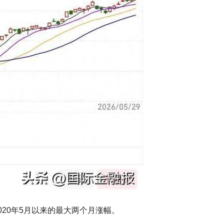
020年5月以来的最大两个月涨幅。