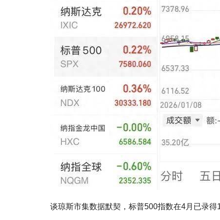
谈琼斯市集数据默契，标普500指数在4月已录得1