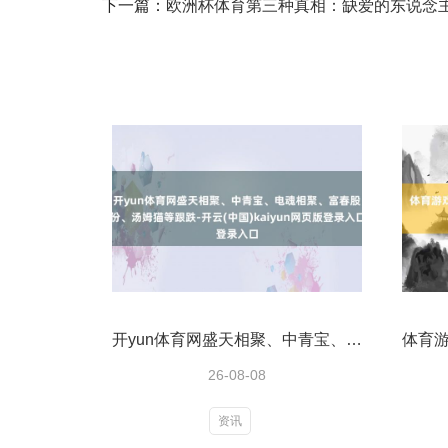
下一篇：
欧洲杯体育第三种真相：缺爱的东说念主-开
开yun体育网盛天相聚、中青宝、电魂相聚、富春股份、汤姆猫等跟跌-开云(中国)kaiyun网页版登录入口
26-08-08
资讯