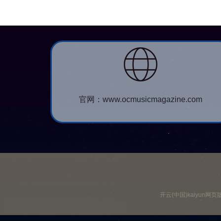
官网：www.ocmusicmagazine.com
开云(中国)kaiyun