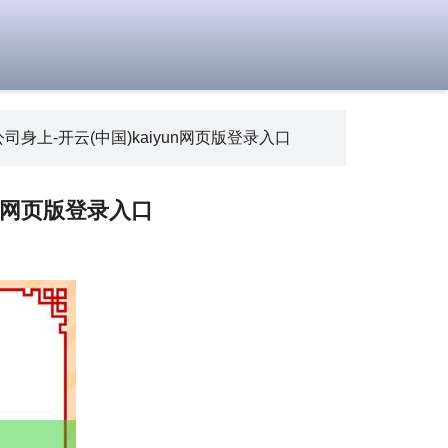
上-开云(中国)kaiyun网页版登录入口
n网页版登录入口