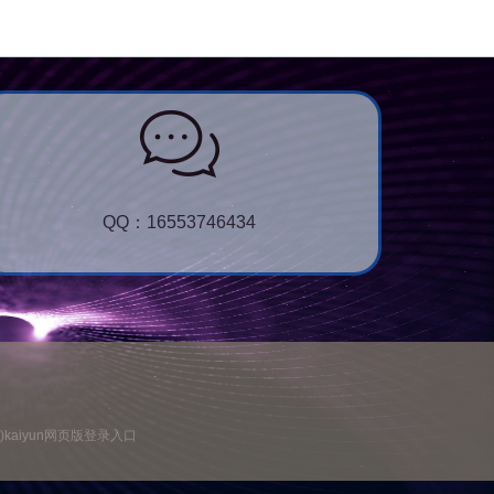
QQ：16553746434
kaiyun网页版登录入口