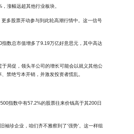
9%，涨幅远超其他行业板块。
化：更多股票开动参与到此轮高潮行情中。这一信号
0指数总市值增多了9.19万亿好意思元，其中高达
是市集过于局促，领头羊公司的增长可能会以就义其他公
率、禁绝亏本开销，并激发投资者慌乱。
0指数中有57.2%的股票往来价钱高于其200日
旧袖珍企业，咱们齐不雅察到了‘强势’。这一样组