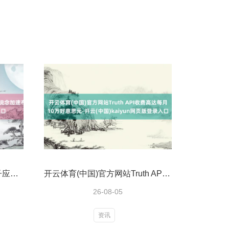
欧洲杯体育数据标注、大模子应用等新兴赛说念加速布局-开云(中国)kaiyun网页版登录入口
开云体育(中国)官方网站Truth API收费高达每月10万好意思元-开云(中国)kaiyun网页版登录入口
26-08-05
资讯