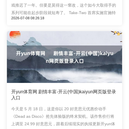
戏推迟了一年。但要是莫得这一窜改，这个如今大取得手的
系列可能在起步阶段就短寿了。 Take-Two 首席实施官施特
2026-07-08 08:26:18
劳斯·泽尔尼克（Strauss Zelnick）在一次对于其职业生存的
深度采访中暗意，他批准终末一刻的立场切换及关连的稀疏
用度是一个“非比寻常的决定”，换作其他东说念主可能齐不
会这样作念，但他对树立者的信任换回了一个全新的热点系
列。 “咱们其时还莫得扭转公司的
开yun体育网 剧情丰富-开云(中国)kaiyun网页版登录
入口
今天是 5 月 18 日，这是你以 20 好意思元优惠价动手
《Dead as Disco》抢先体验版的终末契机。该作售价行将
上调至 24.99 好意思元，跟着后续现实的执续更新开yun体