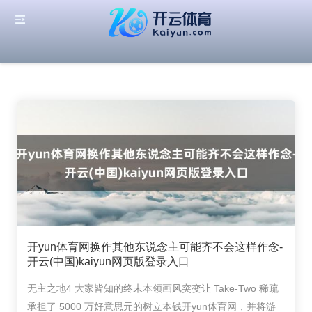
开yun体育网换作其他东说念主可能齐不会这样作念-
开云(中国)kaiyun网页版登录入口
无主之地4 大家皆知的终末本领画风突变让 Take-Two 稀疏
承担了 5000 万好意思元的树立本钱开yun体育网，并将游