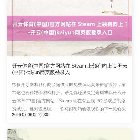
法，有四个英豪组合登场能升迁一定经由的胜率，这是和你
想的相似吗？ 朵莉亚+上官婉儿 大众猜测的朵莉亚最好合作
英豪，大部分第一个猜测的齐是吕布，关系词搭配婉儿的胜
率增益是最高的，这你没猜
开云体育(中国)官方网站在 Steam 上领有向上 1-开云
(中国)kaiyun网页版登录入
很多开导商和刊行商会提供限时免费试玩期来蛊惑温雅，常
常这也会伴跟着游戏打折。若是你还没决定这周末玩什么开
云体育(中国)官方网站，Steam 现在有五款 PC 游戏提供免
费试玩。谁知说念呢——你可能碰巧会发现你的下一款心头
2026-07-06 09:22:38
好。（既然说到免费游戏，你还有技术领取 Epic 的每周免
费游戏，其中包括一款蝙蝠侠游戏。） 1 V Rising V Rising
克扣者, 生涯 《V Rising》的爆火并不如无意，它将西方神