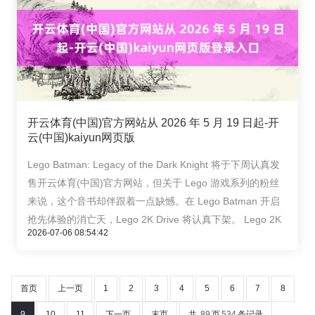
话中的“克扣者”传奇抽离出来，然后再注入进了“暗黑like”的
体魄中。所取得的等
开云体育(中国)官方网站从 2026 年 5 月 19 日起-开
云(中国)kaiyun网页版
Lego Batman: Legacy of the Dark Knight 将于下周认真发
售开云体育(中国)官方网站，但关于 Lego 游戏系列的粉丝
来说，这个音书却伴跟着一点缺憾。在 Lego Batman 开启
抢先体验的消亡天，Lego 2K Drive 将认真下架。 Lego 2K
2026-07-06 08:54:42
Drive 将于 5 月 19 日下架 这款 Lego 赛车游戏的以前动态
已在其 Steam 页面上公布。修复商 Visual Concepts 阐发，
从 2026 年 5 月 19 日起，Lego 2K
首页
上一页
1
2
3
4
5
6
7
8
9
10
11
下一页
末页
共
89
页
534
条记录