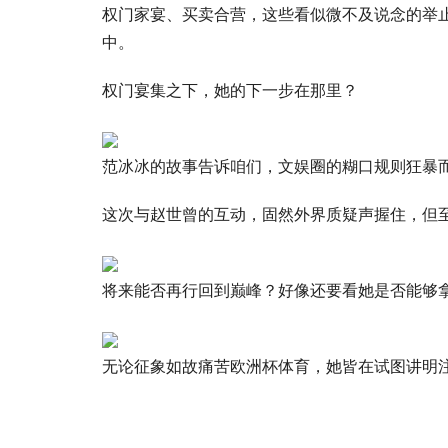
权门家宴、买卖合营，这些看似微不及说念的举止
中。
权门宴集之下，她的下一步在那里？
范冰冰的故事告诉咱们，文娱圈的糊口规则狂暴
这次与赵世曾的互动，固然外界质疑声握住，但至
将来能否再行回到巅峰？好像还要看她是否能够
无论征象如故痛苦欧洲杯体育，她皆在试图讲明