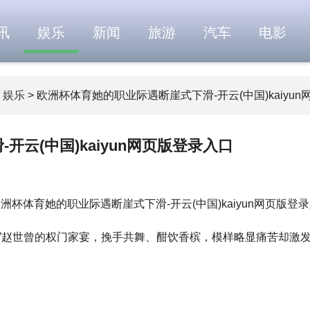
讯
娱乐
新闻
旅游
汽车
电影
>
娱乐
> 欧洲杯体育她的职业际遇断崖式下滑-开云(中国)kaiyu
云(中国)kaiyun网页版登录入口
王”赵世曾的权门家宴，挽手共舞、酣饮香槟，模样略显痛苦却激