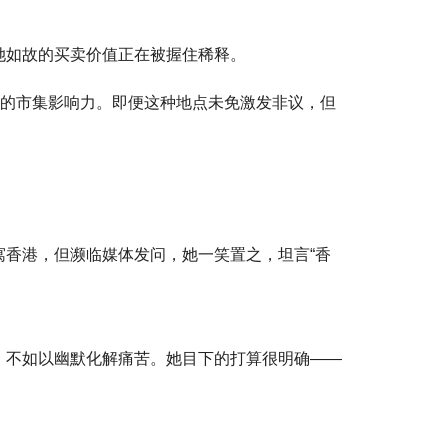
她如故的买卖价值正在被握住稀释。
她的市集影响力。即便这种地点未免激发非议，但
香港，但濒临媒体发问，她一笑置之，坦言“香
，不如以幽默化解痛苦。她目下的打算很明确——