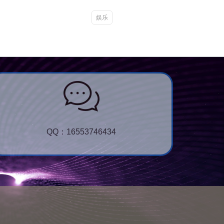
娱乐
QQ：16553746434