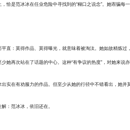
，恰是范冰冰在任业危险中寻找到的“糊口之说念”。她诳骗每
而平直：莫得作品、莫得曝光，就意味着被淘汰。她如故精炼过
少她再次站在了话题的中心。这种“有争议的热度”，对她来说
拿出实在有劝服力的作品。但至少从她的行径中不错看出，她并
注解：范冰冰，依旧还在。