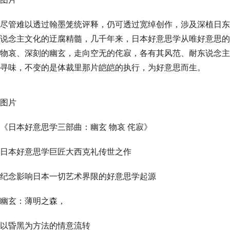
尽管难以透过翰墨笼统评释，仍可透过宽绰创作，涉及深植日东
说念主文化的迂腐精髓，几千年来，日本好意思学从唯好意思的
物哀、深刻的幽玄，走向空无的侘寂，各有其风范、耐东说念主
寻味，不变的是体裁里那片皑皑的执行，为好意思而生。
图片
《日本好意思学三部曲：幽玄 物哀 侘寂》
日本好意思学巨匠大西克礼传世之作
纪念影响日本一切艺术界限的好意思学起源
幽玄：薄明之森，
以昏黑为方法的情意流转