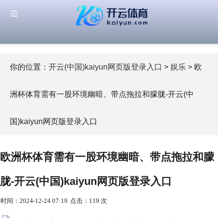
你的位置：
开云(中国)kaiyun网页版登录入口
>
娱乐
> 欧
洲杯体育需有一股环境幽暗、带点拖拉和朦胧-开云(中
国)kaiyun网页版登录入口
欧洲杯体育需有一股环境幽暗、带点拖拉和朦
胧-开云(中国)kaiyun网页版登录入口
时间：2024-12-24 07:19
点击：119 次