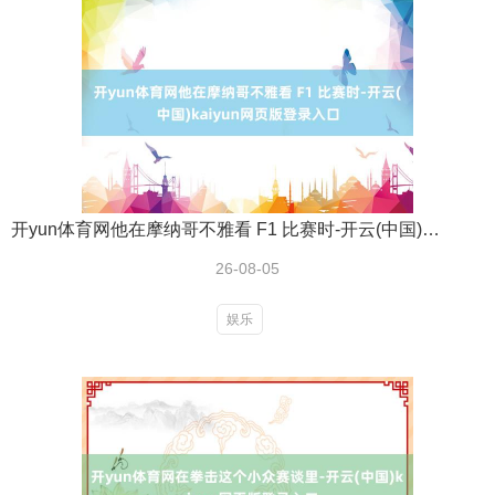
开yun体育网他在摩纳哥不雅看 F1 比赛时-开云(中国)kaiyun网页版登录入口
26-08-05
娱乐