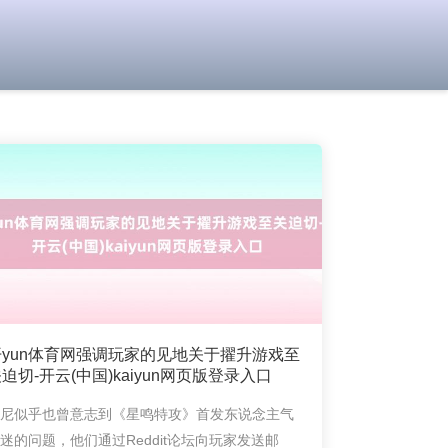
开yun体育网强调玩家的见地关于擢升游戏至
迫切-开云(中国)kaiyun网页版登录入口
索尼似乎也曾意志到《星鸣特攻》首发东说念主气
迷的问题，他们通过Reddit论坛向玩家发送邮