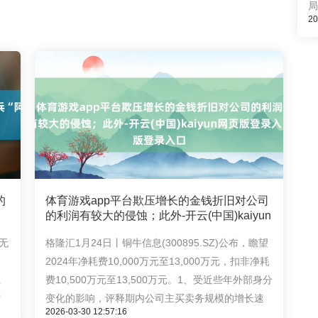
20
玩
玩
X
为
的
体育游戏app平台欺压增长的金钱折旧对公司
的利润有较大的侵蚀；此外-开云(中国)kaiyun
无
格隆汇1月24日丨铜牛信息(300895.SZ)公布，瞻望
，
2024年净耗费10,000万元至13,000万元，扣非净耗
土
费10,500万元至13,500万元。1、受近些年外部身分
穷
变化的影响，评释期内公司主买卖务规模的增长速
2026-03-30 12:57:16
领
率低于固定金钱增长速率，欺压增长的金钱折旧对