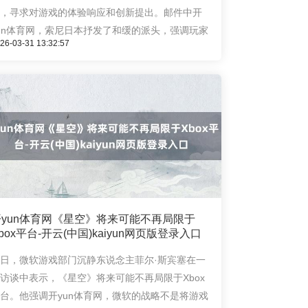
件，寻求对游戏的体验响应和创新提出。邮件中开
un体育网，索尼日本抒发了和缓的派头，强调玩家
26-03-31 13:32:57
见地关于擢升游戏至关迫切。此前有玩家指出PS
平台上的《星鸣特攻》玩派系量很少，匹配进程耗
长；而在PC端，SteamDB数据表露该游戏近24小
内最高同期在线东说念主数仅为151东说念主，呈
出下滑趋势。 声明：新浪网独家稿件，未经授权
让转载。 -->
开yun体育网《星空》将来可能不再局限于
box平台-开云(中国)kaiyun网页版登录入口
日，微软游戏部门沉静东说念主菲尔·斯宾塞在一
访谈中表示，《星空》将来可能不再局限于Xbox
台。他强调开yun体育网，微软的战略不是将游戏