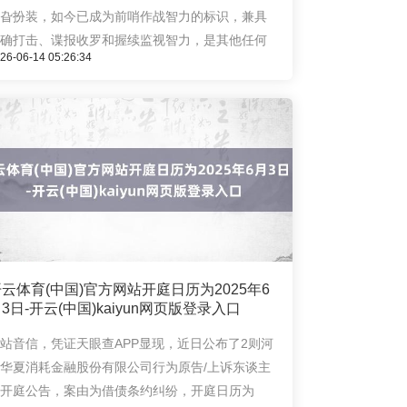
旯旮扮装，如今已成为前哨作战智力的标识，兼具
精确打击、谍报收罗和握续监视智力，是其他任何
26-06-14 05:26:34
台皆无法相比的。 如今，无东谈主机的军事价值
不仅在于其隐身性或续航智力，更在于它们或者在
危及遨游员人命的情况下投射力量。 寰球突破中
东谈主机霸权的崛起 自21世纪初以来，无东谈主
已从谍报、监视与侦查（ISR）金钱滚动为全副武
装的自主作战装备，或者穿透敌方领空、恣虐计谋
解，并具备及时战场感知智力。 东谈主
云体育(中国)官方网站开庭日历为2025年6
3日-开云(中国)kaiyun网页版登录入口
站音信，凭证天眼查APP显现，近日公布了2则河
华夏消耗金融股份有限公司行为原告/上诉东谈主
的开庭公告，案由为借债条约纠纷，开庭日历为