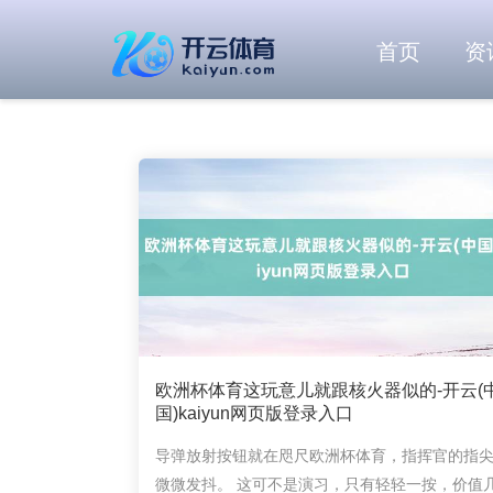
首页
资
欧洲杯体育这玩意儿就跟核火器似的-开云(
国)kaiyun网页版登录入口
导弹放射按钮就在咫尺欧洲杯体育，指挥官的指
微微发抖。 这可不是演习，只有轻轻一按，价值