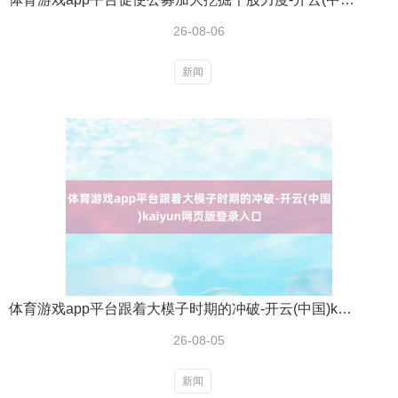
26-08-06
新闻
体育游戏app平台跟着大模子时期的冲破-开云(中国)kaiyun网页版登录入口
26-08-05
新闻