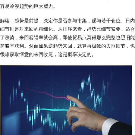
容易冷漠超势的巨大威力。
解读：趋势是前提，决定你是否参与市集，赐与若干仓位。日内
细节则是对来回的精细化。从排序来看，趋势比细节紧要，适合
了涨势，来回容错率就会高，即使贸易点莫得那么完整也照旧能
简略率获利。然而如果逆趋势来回，就算再极致的去抠细节，也
很难获取惬意的来回收尾，这是概率决定的。