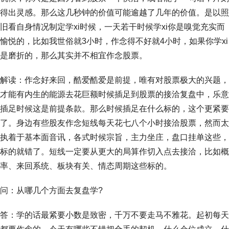
得出灵感。那么这几秒钟的价值可能逾越了几年的价值。是以照
旧看自身情况制定学xi时候，一天若干时候学xi你是嗅觉充实而
愉悦的，比如我世俗就3小时，作念得不好就4小时，如果你学xi
是磨折的，那么其实并不相宜作念股票。
解读：作念好来回，酷爱酷爱是前提，唯有对股票极大的兴题，
才能有内生的能源去花巨额时候插足到股票的接洽复盘中，乐意
插足时候这是前提条款。那么时候插足在什么标的，这个更紧要
了。身边有些股友作念短线每天花七八个小时接洽股票，然而太
执着于基本面音讯，各式时候宗旨，主力坐庄，盘口挂单这些，
标的就错了。短线一定要从更大的局算作切入点去接洽，比如概
率、来回系统、板块有关、情态周期这些标的。
问：从哪几个方面去复盘学?
答：学的话最紧要小数是致密，千万不要走马不雅花。起初每天