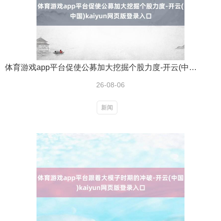
体育游戏app平台促使公募加大挖掘个股力度-开云(中国)kaiyun网页版登录入口
26-08-06
新闻