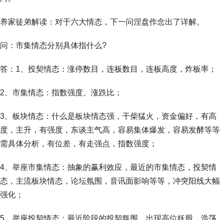
养家徒弟解读：对于六大情态，下一问涅盘作念出了详解。
问：市集情态分别具体指什么?
答：1、投契情态：涨停数目，连板数目，连板高度，炸板率；
2、市集情态：指数强度、涨跌比；
3、板块情态：什么是板块情态强，干柴猛火，资金偏好，有高
度，主升，有强度，东谈主气高，容易集体爆发，容易发酵等等
需具体分析，有位差，有走强点，指数强度；
4、举座市集情态：抽象的赢利效应，最近的市集情态，投契情
态，主流板块情态，论坛氛围，音讯面影响等等，冲突阳线大幅
强化；
5、举座投契情态：最近阶段的投契氛围，出现高位妖股、浩荡