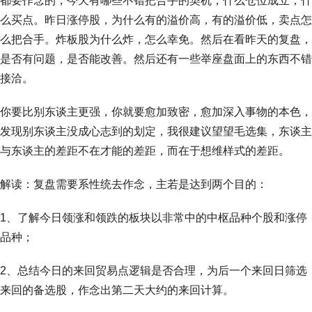
都要作念的，今天有哪些不错把合手的契机，什么仓位成立，什
么买点。昨日涨停股，为什么有的溢价高，有的溢价低，卖点怎
么把合手。炸板股为什么炸，怎么幸免。然后在看昨天的复盘，
是否有问题，是否能改善。然后还有一些举座盘面上的东西不错
接洽。
你要比别东谈主更强，你就要愈加致密，愈加深入事物的本色，
发现别东谈主没成心志到的划定，我很建议望望毛选集，东谈主
与东谈主的差距不在才能的差距，而在于想维样式的差距。
解读：复盘需要系性统去作念，主若是达到两个目的：
1、了解今日领涨和领跌的板块以非常中的中枢品种个股和涨停
品种；
2、总结今日的来回贸易点逻辑是否合理，为后一个来回日筛选
来回的备选股，作念出第二天大约的来回计算。