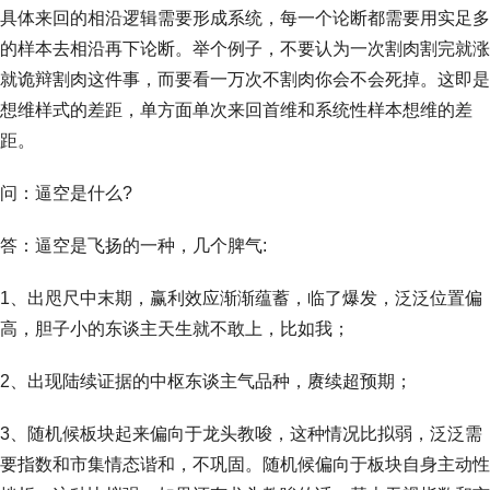
具体来回的相沿逻辑需要形成系统，每一个论断都需要用实足多
的样本去相沿再下论断。举个例子，不要认为一次割肉割完就涨
就诡辩割肉这件事，而要看一万次不割肉你会不会死掉。这即是
想维样式的差距，单方面单次来回首维和系统性样本想维的差
距。
问：逼空是什么?
答：逼空是飞扬的一种，几个脾气:
1、出咫尺中末期，赢利效应渐渐蕴蓄，临了爆发，泛泛位置偏
高，胆子小的东谈主天生就不敢上，比如我；
2、出现陆续证据的中枢东谈主气品种，赓续超预期；
3、随机候板块起来偏向于龙头教唆，这种情况比拟弱，泛泛需
要指数和市集情态谐和，不巩固。随机候偏向于板块自身主动性