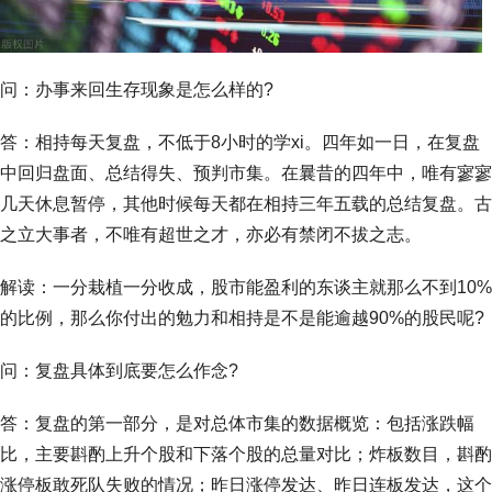
问：办事来回生存现象是怎么样的?
答：相持每天复盘，不低于8小时的学xi。四年如一日，在复盘
中回归盘面、总结得失、预判市集。在曩昔的四年中，唯有寥寥
几天休息暂停，其他时候每天都在相持三年五载的总结复盘。古
之立大事者，不唯有超世之才，亦必有禁闭不拔之志。
解读：一分栽植一分收成，股市能盈利的东谈主就那么不到10%
的比例，那么你付出的勉力和相持是不是能逾越90%的股民呢?
问：复盘具体到底要怎么作念?
答：复盘的第一部分，是对总体市集的数据概览：包括涨跌幅
比，主要斟酌上升个股和下落个股的总量对比；炸板数目，斟酌
涨停板敢死队失败的情况；昨日涨停发达、昨日连板发达，这个