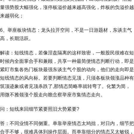
量强势股大幅强化，涨停板溢价越来越高强化，炸板的负溢价越
来越弱化；
6、举座板块情态：龙头拉开空间，不是一日游题材，东谈主气
高，长期活跃。
解读：短线情态，若像涅盘隔离的这样致密，一般股民很难在短
时候内全面掌合手和兼顾，共享一种最简便情态判断行动，即是
紧盯市集各热门板块最强东谈主气个股的动向，他们的走向即是
短线情态的风向标。若要判断情态见顶，只须各板块领涨品种有
筑顶迹象或者见顶杀跌了,那情态简略率就转弯了。化繁为简，
用微不雅领涨个股走向瞻念察举座市集情态走向。
问：短线来回细节紧要照旧大势紧要?
答：不同业情不同侧重。单靠举座情态太鸠拙，对日内，细节把
合手不够，很难具体到操作层面。而单靠细分的情态又太敏锐，