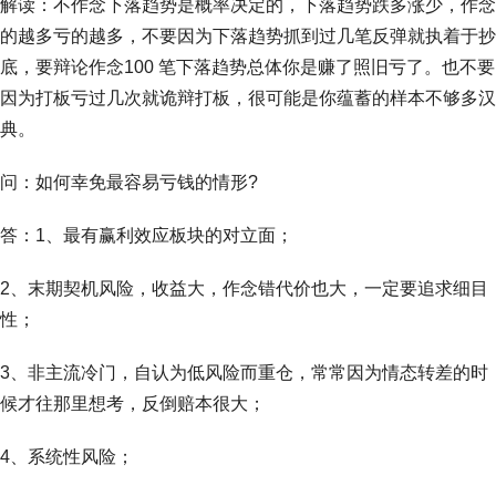
解读：不作念下落趋势是概率决定的，下落趋势跌多涨少，作念
的越多亏的越多，不要因为下落趋势抓到过几笔反弹就执着于抄
底，要辩论作念100 笔下落趋势总体你是赚了照旧亏了。也不要
因为打板亏过几次就诡辩打板，很可能是你蕴蓄的样本不够多汉
典。
问：如何幸免最容易亏钱的情形?
答：1、最有赢利效应板块的对立面；
2、末期契机风险，收益大，作念错代价也大，一定要追求细目
性；
3、非主流冷门，自认为低风险而重仓，常常因为情态转差的时
候才往那里想考，反倒赔本很大；
4、系统性风险；