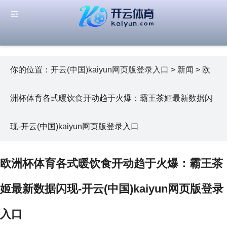
你的位置：
开云(中国)kaiyun网页版登录入口
>
新闻
> 欧
洲杯体育各式暖饮食开动趋于火爆：霸王茶姬最新数据闪
现-开云(中国)kaiyun网页版登录入口
欧洲杯体育各式暖饮食开动趋于火爆：霸王茶
姬最新数据闪现-开云(中国)kaiyun网页版登录
入口