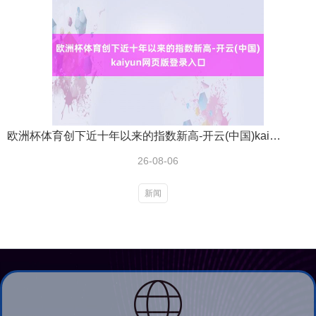
欧洲杯体育创下近十年以来的指数新高-开云(中国)kaiyun网页版登录入口
26-08-06
新闻