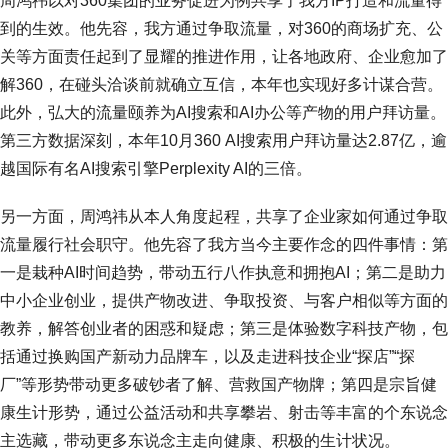
周鸿祎以对360集团的业务促进为例共享了我方IP打造和流量得
到的生效。他先容，我方通过争取流量，对360的商场扩充、公
关等方面责任起到了显耀的推进作用，让各地政府、企业愈加了
解360，在碰头洽谈前就确立互信，本年也实现好多计谋合营。
此外，弘大的流量颐养为AI搜索和AI办公等产物的用户拜访量。
第三方数据深刻，本年10月360 AI搜索用户拜访量达2.87亿，逾
越国际有名AI搜索引擎Perplexity AI的三倍。
另一方面，周鸿祎从本人角度起程，共享了企业家如何通过争取
流量履行社会职守。他先容了我方当今主要作念的四件事情：第
一是栽种AI时间趋势，带动五行八作执意和拥抱AI；第二是助力
中小企业创业，提供产物改进、争取投资、与客户相似等方面的
教养，解答创业者的困惑和疑虑；第三是体验数字科技产物，包
括通过换购国产新动力品牌车，以及走进科技企业“探店”“探
厂”等形势带动更多破钞者了解、营救国产物牌；第四是宗旨健
康生计形势，通过公益活动和共享攀岩、射击等丰富的个东说念
主选藏，带动更多东说念主走向健康、积极的生计状况。