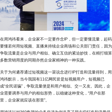
在周鸿祎看来，企业家不一定要作念IP，但一定要懂流量，起码
要懂若何用短视频、直播来持续企业商场和公关部门责任，因为
争取流量是企业与用户相似、确立互信的紧迫妙技，在精打细算
多数营销用度的同期亦然企业家精神的一种实践。
关于为何遴荐通过短视频这一渠说念进行IP打造和流量得到，周
鸿祎默示，当今我国有11亿网民皆是短视频用户，短视频已
成“全民诓骗”，争取流量便是和用户相似、交一又友。因此，企
业需要调养与用户的相似形势，以稳健这种变化，“用户在那
里，企业家就应该在那里”。