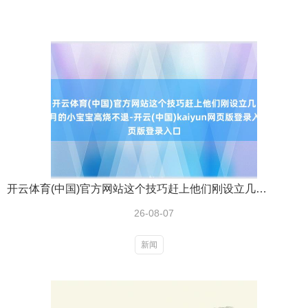
开云体育(中国)官方网站这个技巧赶上他们刚设立几个月的小宝宝高烧不退-开云(中国)kaiyun网页版登录入口
26-08-07
新闻