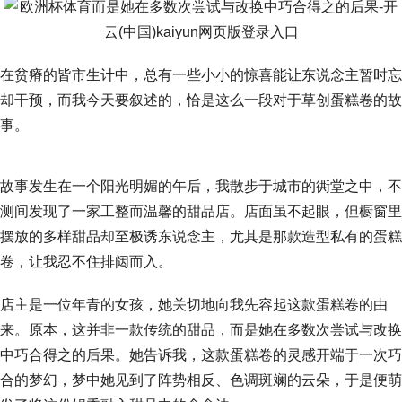
在贫瘠的皆市生计中，总有一些小小的惊喜能让东说念主暂时忘
却干预，而我今天要叙述的，恰是这么一段对于草创蛋糕卷的故
事。
故事发生在一个阳光明媚的午后，我散步于城市的衖堂之中，不
测间发现了一家工整而温馨的甜品店。店面虽不起眼，但橱窗里
摆放的多样甜品却至极诱东说念主，尤其是那款造型私有的蛋糕
卷，让我忍不住排闼而入。
店主是一位年青的女孩，她关切地向我先容起这款蛋糕卷的由
来。原本，这并非一款传统的甜品，而是她在多数次尝试与改换
中巧合得之的后果。她告诉我，这款蛋糕卷的灵感开端于一次巧
合的梦幻，梦中她见到了阵势相反、色调斑斓的云朵，于是便萌