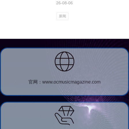
26-08-06
新闻
官网：www.ocmusicmagazine.com