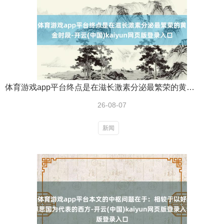
体育游戏app平台终点是在滋长激素分泌最繁荣的黄金时段-开云(中国)kaiyun网页版登录入口
26-08-07
新闻