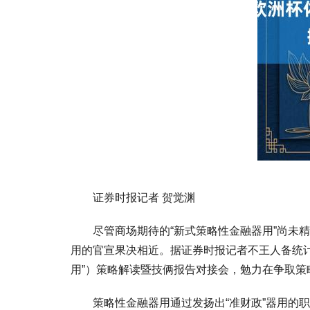
证券时报记者 贺觉渊
尽管商场期待的“新式策略性金融器用”尚未
用的官宣果决相近。据证券时报记者不王人备统计
用”）策略解读暨技俩报告对接会，勉力在争取策
策略性金融器用通过发扬出“准财政”器用的