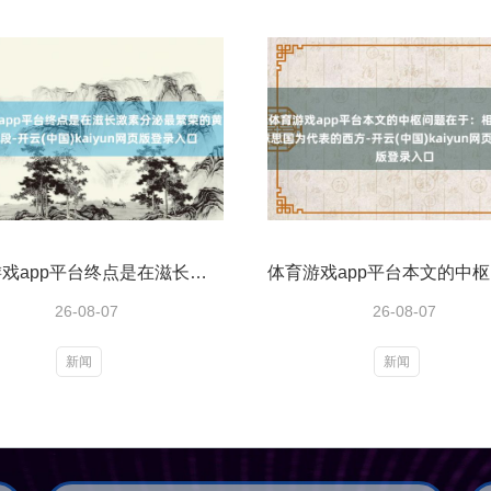
体育游戏app平台终点是在滋长激素分泌最繁荣的黄金时段-开云(中国)kaiyun网页版登录入口
26-08-07
26-08-07
新闻
新闻