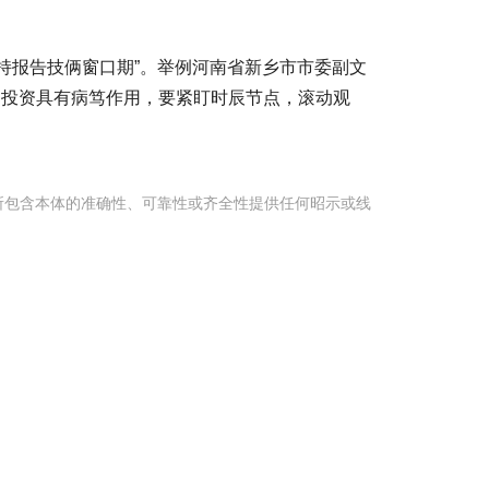
持报告技俩窗口期”。举例河南省新乡市市委副文
用投资具有病笃作用，要紧盯时辰节点，滚动观
所包含本体的准确性、可靠性或齐全性提供任何昭示或线