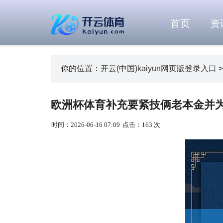
首页
资
你的位置：
开云(中国)kaiyun网页版登录入口
欧洲杯体育补充要紧技俩老本金并为专
时间：2026-06-16 07:09
点击：163 次