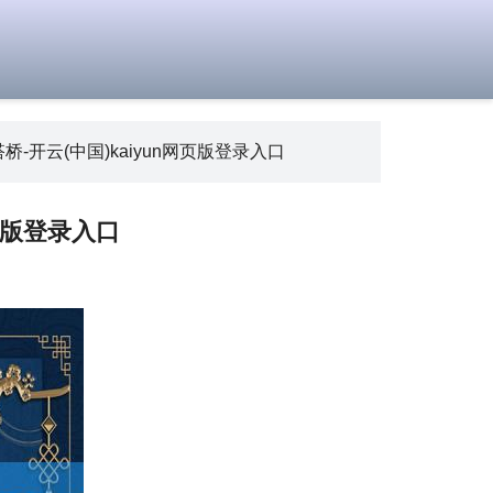
开云(中国)kaiyun网页版登录入口
页版登录入口