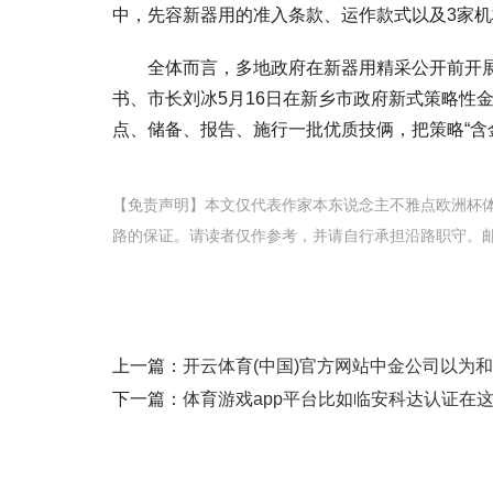
中，先容新器用的准入条款、运作款式以及3家
全体而言，多地政府在新器用精采公开前开展
书、市长刘冰5月16日在新乡市政府新式策略性
点、储备、报告、施行一批优质技俩，把策略“含金
【免责声明】本文仅代表作家本东说念主不雅点欧洲杯
路的保证。请读者仅作参考，并请自行承担沿路职守。邮箱：news_
上一篇：
开云体育(中国)官方网站中金公司以为和煦
下一篇：
体育游戏app平台比如临安科达认证在这个