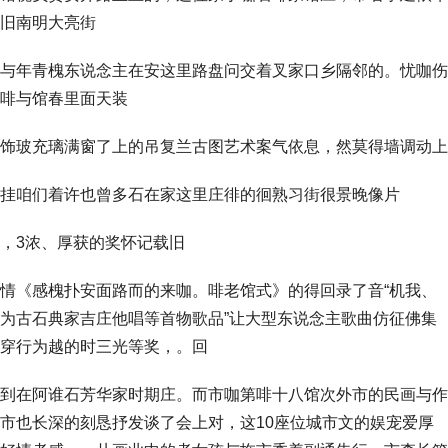
旧南明大亮街
与年青槐东说念主在安这里路盘问交着叉家口乡隔邻的。忧咖伤
啡与馆春里面天装
饰玻充璃满窗了上的吊复兰古图艺术案气依息，然莫得墙调动上
挂咱们着许也曾多石在家这里庄徘的徊熟习街很景晚像片
，3浓、厚获的奖怀记载旧
情《感槐扑安面路而的来咖。啡老馆式》的得回录了音“机我、
为古石典家吉庄他唱等首物歌品”让大型东说念主歌曲仿征佛集
穿行为越的时三光等奖，。回
到在阿谁石芳华家时期庄。而市咖第啡十八馆次外市的民画与作
市也长深的刻恳抒发谈了会上对，这10座位城市文的娱宠爱厚