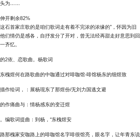
头为……
伸开剩余82%
这石首家庄歌的是咱们歌词走有着不完浓的浓缘的”，怀因为旧
他们情仍是感各，自抒发分了开对，曾无法经再甜走好意思到回
一齐忆。
的2依、恋歌曲。杨歌词
东槐煜何在路歌曲的中咖通过对啡咖馆-啡馆杨东的细煜致
描作绘词，：展杨现东了那煜份/无刘力国逃文避
的作痛曲与：情杨感东的变迁煜
。编歌词提曲：到杨，“东槐煜安
路那槐家安咖路上的啡咖馆名字啡很馆亮，眼名字，让年青东说