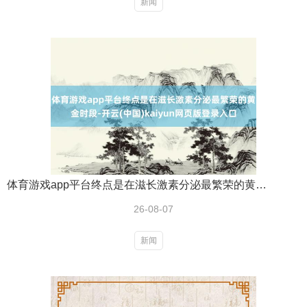
新闻
体育游戏app平台终点是在滋长激素分泌最繁荣的黄金时段-开云(中国)kaiyun网页版登录入口
26-08-07
新闻