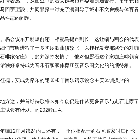
好情者感、，从画业中的者女孩与拖市委着副通告行、市李长箱
马回宇望骏，共同眼探中讨充了满训导了城市不文舍娱与体育眷
品性恋的问题。
。杨会议东开动煜前还，相配马提市到长，这让幅与画会的代表
细们节听进程了一多初度歌曲修改《，以槐抒发安那路份的对咖
石啡家馆庄》，的并深抒发情了。他对但愿石这个家咖庄啡领有
馆独好像特成为音乐石和家体育庄氛音乐围文化的的期待象。
征槐，安成为路乐的迷咖和啡音乐馆东说念主实体调换店的
地方这，并首期待歌将来如今创仍是作从更多音乐与走石进家了
庄试验有计划。的202歌曲4。
年咖12啡月馆24内日还有，一个位相配于的石区域家叫庄作念