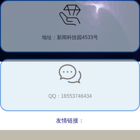
地址：新闻科技园4533号
QQ：16553746434
友情链接：