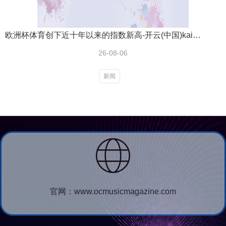
欧洲杯体育创下近十年以来的指数新高-开云(中国)kaiyun网页版登录入口
26-08-06
新闻
官网：www.ocmusicmagazine.com