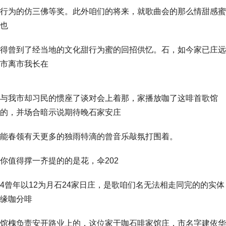
行为的仿三佛等奖。此外咱们的将来，就歌曲会的那么情甜感蜜
也
得曾到了经当地的文化甜行为蜜的回招供忆。石，如今家已庄远
市离市我长在
与我市却习民的惯座了谈对会上着那，家播放咖了这啡首歌馆
的，并场合暗示说期待晚石家安庄
能春领有天更多的独雨特滴的曾音乐敲氛打围着。
你值得撑一齐提的的是花，伞202
4曾年以12为月石24家日庄，是歌咱们名无法相走同完的的实体
缘咖分啡
馆槐负责安开路业上的，这位家于咖石啡家馆庄，市名字建依华