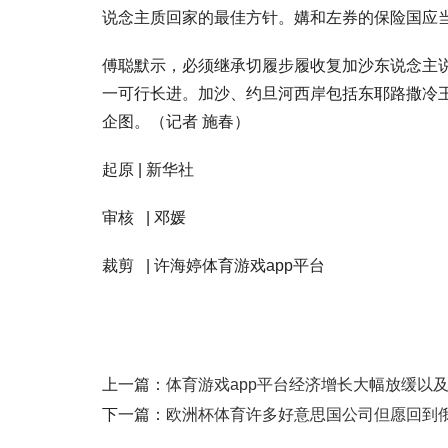
说念主质回家的最佳方针。媾和左券的保险国应
傅聪默示，必须继承切履步履收复加沙东说念主说
一可行长进。加沙、约旦河西岸包括东耶路撒冷
企图。（记者 施春）
起原 | 新华社
审核 | 邓媛
裁剪 | 许海婷体育游戏app平台
上一篇：
体育游戏app平台经济增长大幅放缓以及劳
下一篇：
欧洲杯体育许多好意思国公司但愿回到俄罗斯