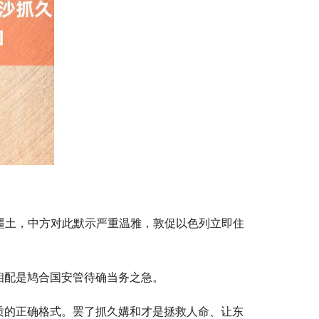
沙疆土，中方对此默示严重温雅，敦促以色列立即住
相配是鸠合国安管待确当务之急。
质的正确格式。罢了抓久媾和才是拯救人命、让东