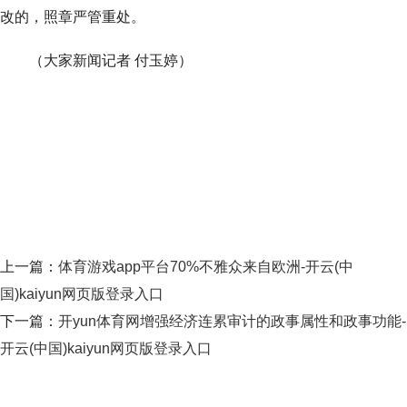
改的，照章严管重处。
（大家新闻记者 付玉婷）
上一篇：
体育游戏app平台70%不雅众来自欧洲-开云(中
国)kaiyun网页版登录入口
下一篇：
开yun体育网增强经济连累审计的政事属性和政事功能-
开云(中国)kaiyun网页版登录入口