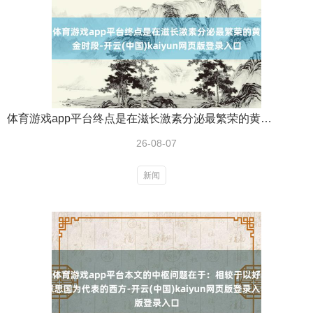
体育游戏app平台终点是在滋长激素分泌最繁荣的黄金时段-开云(中国)kaiyun网页版登录入口
26-08-07
新闻