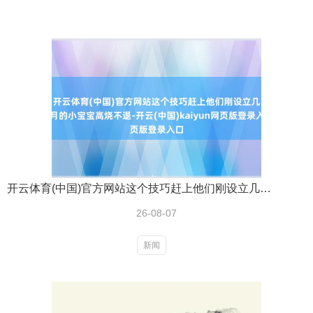
开云体育(中国)官方网站这个技巧赶上他们刚设立几个月的小宝宝高烧不退-开云(中国)kaiyun网页版登录入口
26-08-07
新闻