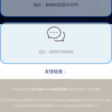
地址：新闻科技园4533号
QQ：16553746434
友情链接：
Powered by
开云(中国)kaiyun网页版登录入口
RSS地图
HTML地图
开云(中国)kaiyun网页版登录入口-开云(中国)kaiyun网页版登录入口开云体育山东坚
贞化蛊卦帮扶与严格监管相聚积-开云(中国)kaiyun网页版登录入口