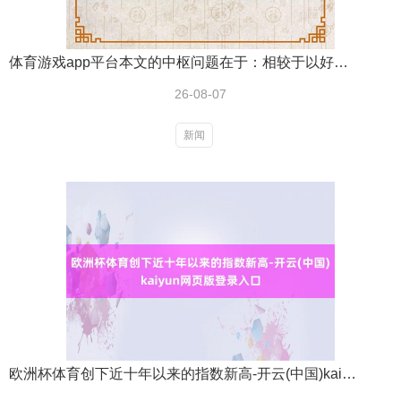
体育游戏app平台本文的中枢问题在于：相较于以好意思国为代表的西方-开云(中国)kaiyun网页版登录入口
26-08-07
新闻
欧洲杯体育创下近十年以来的指数新高-开云(中国)kaiyun网页版登录入口