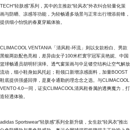
TECH“轻肤感”系列，其中的主推款“轻风衣”外衣纠合轻量化策
画与防晒、凉感等功能，为轻畅通多场景与正常出行增添前锋，
提供细小怡悦的春夏穿戴体验。
CLIMACOOL VENTANIA「清风鞋-环流」则以女款粉白、男款
黑银两款配色亮相，差异由女子100米栏寰宇冠军吴艳妮、中国
篮球畅通员胡明轩演绎。透气窗策画与中足镂空结构让空气解放
流动，细小鞋身如风托起；鞋领口新增凉感面料，加量BOOST
鞋底提供强盛回弹，是夏令通勤的理念念之选。与CLIMACOOL
VENTO 4.0一同，证实CLIMACOOL清风鞋眷属的透爽魔力，打
造轻透体验。
adidas Sportswear“轻肤感”系列全新升级，女生款“轻风衣”推出