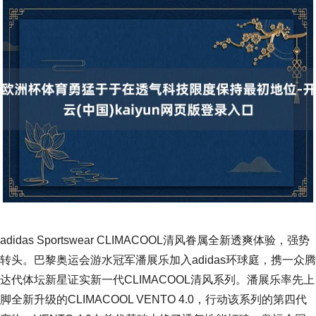
adidas Sportswear CLIMACOOL清风眷属全新透爽体验，强势
转头。巴黎奥运会游水冠军潘展乐加入adidas环球庭，携一众腾
达代体坛新星证实新一代CLIMACOOL清风系列。潘展乐率先上
脚全新升级的CLIMACOOL VENTO 4.0，行动该系列的第四代