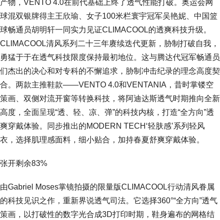
产物，VENTO 4.0在前代基础上终了透气性能打破。奥运会网
球混双银牌得主王欣瑜、女子100米栏寰宇冠军吴艳妮、中国篮
球畅通员胡明轩一同实力见证CLIMACOOL的透爽科技升级。
CLIMACOOL清风系列二十三年赓续迭代更新，胁制打破自我，
勇猛于于在透气科技限度保持最初地位。这与腾达代冠军畅通员
们杰出的决心和对专科的不懈追求，胁制冲击纪录的理念高度契
合。两款主推鞋款——VENTO 4.0和VENTANIA，昔时掌镂空
策画、双侧对流开窗等转换科技，将阿迪达斯透气时期推向全新
高度，全面呈现“透、轻、凉、弹”的科技内核，打造“全方向”透
爽穿戴体验。同步推出的MODERN TECH‘轻肤感’系列轻风
衣，选择肌理感面料，细小贴合，加持春夏舒爽穿戴体验。
张开剩余83%
由Gabriel Moses掌镜拍摄的限量版CLIMACOOL行动清风眷属
的科技见识之作，重新界说透气司法。它选择360°“全方向”透气
策画，以打破性的数字光合成3D打印时期，鞋身遍布的网格结