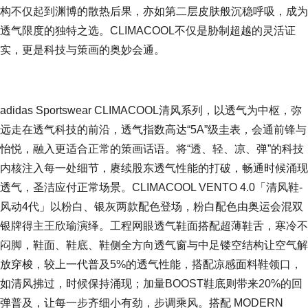
构不仅起到渊博的散热后果，亦如第二层皮肤般沉稳呼吸，成为
透气限度的独特之选。CLIMACOOL不仅是胁制超越的灵活证
实，更是科技与策画的奥妙会通。
adidas Sportswear CLIMACOOL清风系列，以透气为中枢，弥
远走在透气科技的前沿，透气指数高达“5A”级圭表，会通前锋与
怡悦，融入更适合正常的策画话语。将“透、轻、凉、弹”的科技
内核注入每一处细节，赓续股东透气性能的打破，畅通时候涌现
透气，圣洁应付正常场景。CLIMACOOL VENTO 4.0「清风鞋-
风动4代」以粉白、银灰两款配色登场，粉白配色由奥运会混双
银牌得主王欣瑜演绎。工程网眼透气鞋面搭配超薄鞋舌，寒冷不
闷脚，鞋面、鞋底、鞋侧全方向透气窗与中足镂空结构让空气解
放穿梭，较上一代普及5%的透气性能，搭配凉感面料鞋领口，
如清风拂过，时候保持涌现；加量BOOST鞋底则带来20%的回
弹普及，让每一步齐细小有劲，步调乘风。搭配 MODERN