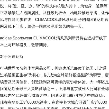
悦，将“透、轻、凉、弹”的科技内核融入其中，为健身、通勤等
正常场景注入透爽属性。从鞋履到衣饰，构建轻畅通穿搭，让作
风与性能同步在线。CLIMACOOL清风系列现已登陆阿迪达斯官
网及线下门店，邀你一同体验涌现如风的每一天。
adidas Sportswear CLIMACOOL清风系列新品将在近期于线下
举止与环球碰头，敬请期待。
对于阿迪达斯
行动世界著名的体育用品公司，阿迪达斯总部位于德国，以“通
过畅通更正生存”为初心，以“成为全球最好畅通品牌”为职责，赓
续普及品牌信誉、创造独到及可赓续的破钞者体验。大中华区是
阿迪达斯全球三大策略商场之一，上海与北京被列入公司在全球
规模内的11座重心城市之中。阿迪达斯1997年投入中国商场，
现在在华职工近8000东谈主，在寰宇各大城市开设门店近8000