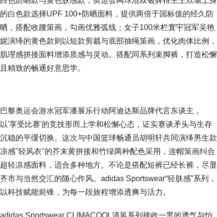
白色防晒款与黄色肤感款，奥运会网球混双银牌得主王欣瑜上身
的白色款选择UPF 100+防晒面料，提供两倍于国标值的经久防
晒，搭配收腰策画，勾画优雅弧线；女子100米栏寰宇冠军吴艳
妮演绎的黄色款则以短款剪裁与底部抽绳策画，优化肉体比例，
肌理感拼接面料增添质感与灵动。搭配同系列束脚裤，打造松懈
且精致的畅通好意思学。
巴黎奥运会游水冠军潘展乐行动阿迪达斯品牌代言东谈主，
以'享受比赛'的竞技形而上学和松懈心态，证实赛谈矛头与生存
沉稳的平缓切换。这次与中国篮球畅通员胡明轩共同演绎男生款
凉感"轻风衣"的芥末黄拼接和竹绿两种配色采用，连帽策画纠合
超轻凉感面料，适合多种地方。不论是搭配短裤已经长裤，尽显
齐市与当然交汇的随心作风。adidas Sportswear“轻肤感”系列，
以科技赋能前锋，为每一段旅程增添透爽与活力。
adidas Sportswear CLIMACOOL清风系列接收一贯的透气与怡