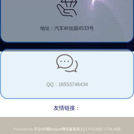
地址：汽车科技园4533号
QQ：16553746434
友情链接：
Powered by
开云(中国)kaiyun网页版登录入口
RSS地图
HTML地图