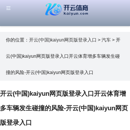
你的位置：
开云(中国)kaiyun网页版登录入口
>
汽车
> 开
云(中国)kaiyun网页版登录入口开云体育增多车辆发生碰
撞的风险-开云(中国)kaiyun网页版登录入口
开云(中国)kaiyun网页版登录入口开云体育增
多车辆发生碰撞的风险-开云(中国)kaiyun网页
版登录入口