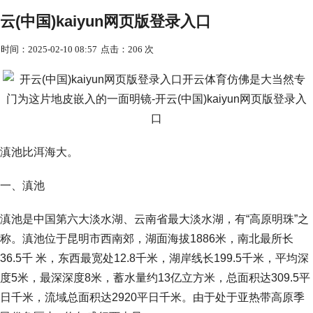
云(中国)kaiyun网页版登录入口
时间：2025-02-10 08:57
点击：206 次
滇池比洱海大。
一、滇池
滇池是中国第六大淡水湖、云南省最大淡水湖，有“高原明珠”之
称。滇池位于昆明市西南郊，湖面海拔1886米，南北最所长
36.5千 米，东西最宽处12.8千米，湖岸线长199.5千米，平均深
度5米，最深深度8米，蓄水量约13亿立方米，总面积达309.5平
日千米，流域总面积达2920平日千米。由于处于亚热带高原季