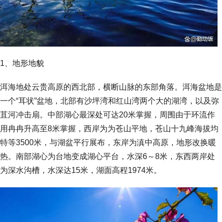
1、地形地貌
洱海地处云贵高原的西北部，横断山脉的东部角落。洱海盆地是
一个“耳状”盆地，北部有沙坪湾和红山湾两个大的湖湾，以及弥
苴河冲击扇。中部湖心最深处可达20米掌握，周围由于环流作
用冉冉升高至8米掌握，西岸为为苍山平地，苍山十九峰海拔均
特等3500米，与湖盆平行展布，东岸为滇中高原，地形改换暖
热。南部湖心为台地变成湖心平台，水深6～8米，东西两岸处
为深水沟槽，水深达15米，湖面高程1974米。