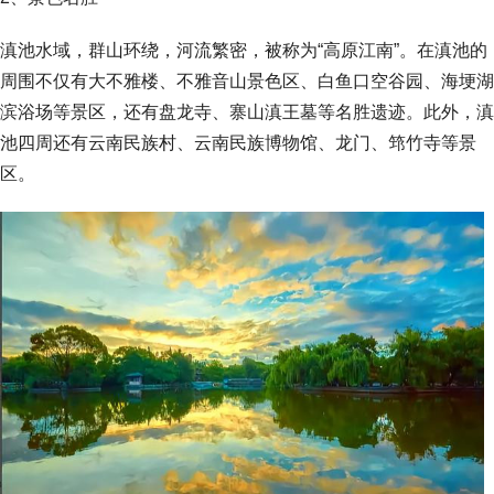
滇池水域，群山环绕，河流繁密，被称为“高原江南”。在滇池的
周围不仅有大不雅楼、不雅音山景色区、白鱼口空谷园、海埂湖
滨浴场等景区，还有盘龙寺、寨山滇王墓等名胜遗迹。此外，滇
池四周还有云南民族村、云南民族博物馆、龙门、筇竹寺等景
区。