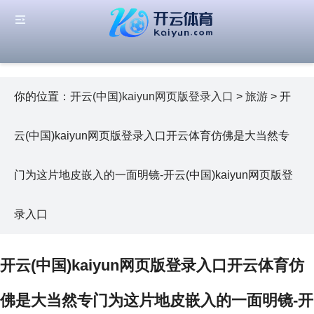
你的位置：
开云(中国)kaiyun网页版登录入口
>
旅游
> 开
云(中国)kaiyun网页版登录入口开云体育仿佛是大当然专
门为这片地皮嵌入的一面明镜-开云(中国)kaiyun网页版登
录入口
开云(中国)kaiyun网页版登录入口开云体育仿
佛是大当然专门为这片地皮嵌入的一面明镜-开