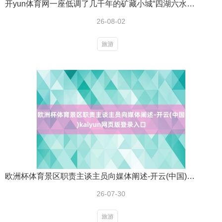
开yun体育网一座低调了几千年的矿藏小城“四湖六水绕城过-开云(中国)kaiyun网页版登录入口
26-08-02
旅游
欧洲杯体育景区职责主谈主员向媒体阐述-开云(中国)kaiyun网页版登录入口
26-07-30
旅游