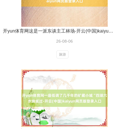
开yun体育网这是一派东谈主工林场-开云(中国)kaiyun网页版登录入口
26-08-06
旅游