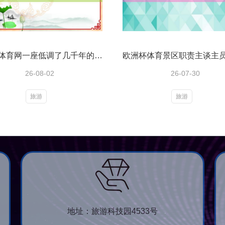
开yun体育网一座低调了几千年的矿藏小城“四湖六水绕城过-开云(中国)kaiyun网页版登录入口
26-08-02
26-07-30
旅游
旅游
地址：旅游科技园4533号