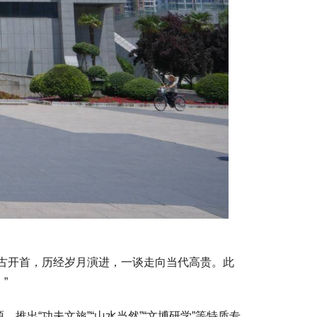
古开首，历经岁月演进，一谈走向当代高贵。此
”
出“功夫文旅”“山水当然”“文博研学”等特质专