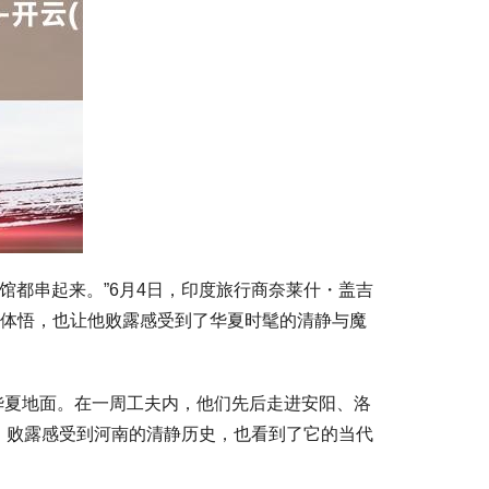
馆都串起来。”6月4日，印度旅行商奈莱什・盖吉
更深的体悟，也让他败露感受到了华夏时髦的清静与魔
聚华夏地面。在一周工夫内，他们先后走进安阳、洛
，败露感受到河南的清静历史，也看到了它的当代