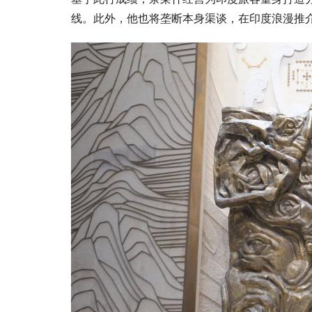
线。此外，他也将垄断本身渠谈，在印度浪漫推