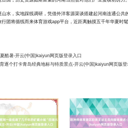
夏山水，实地踩线调研，凭借外洋客源渠谈搭建起河南连通公共
行团将循线而来体育游戏app平台，近距离触摸五千年华夏时
酷暑-开云(中国)kaiyun网页版登录入口
体育逐个打卡青岛经典地标与特质景点-开云(中国)kaiyun网页版