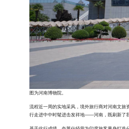
图为河南博物院。
流程近一周的实地采风，境外旅行商对河南文旅
行走进中中时髦进击发祥地——河南，既刷新了
基于此行成绩，奈莱什经营为印度旅客量身打造分