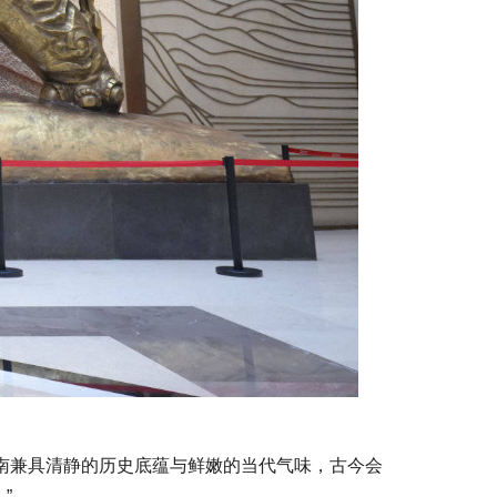
“河南兼具清静的历史底蕴与鲜嫩的当代气味，古今会
”