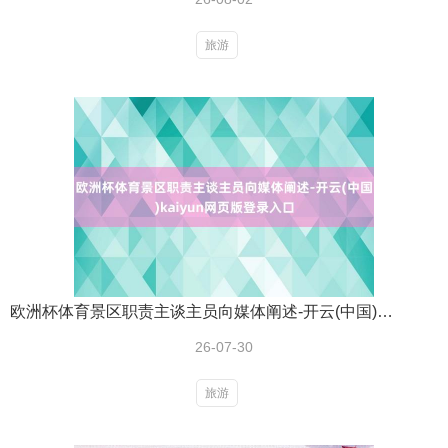
旅游
欧洲杯体育景区职责主谈主员向媒体阐述-开云(中国)kaiyun网页版登录入口
26-07-30
旅游