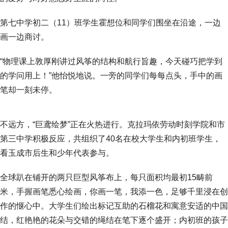
第七中学初二（11）班学生霍想位和同学们围坐在沿途，一边
画一边商讨。
“物理课上敦厚刚讲过风筝的结构和航行旨趣，今天碰巧把学到
的学问用上！”他怡悦地说。一旁的同学们每每点头，手中的画
笔却一刻未停。
不远方，“巨鸢绘梦”正在火热进行。克拉玛依劳动时刻学院和市
第三中学积极反应，共组织了40名在校大学生和内初班学生，
看玉成市后生和少年代表参与。
全球趴在铺开的两只巨型风筝布上，每只面积均最初15畴前
米，手握画笔悉心绘画，你画一笔，我添一色，足够千里浸在创
作的惬心中。大学生们绘出标记互助的石榴花和寓意安适的中国
结，红艳艳的花朵与交错的绳结在笔下逐个盛开；内初班的孩子