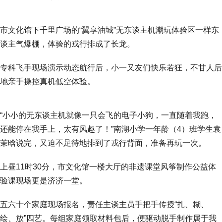
市文化馆下千里广场的“翼享油城”无东谈主机潮玩体验区一样东
谈主气爆棚，体验的戎行排成了长龙。
专科飞手现场演示动态航行后，小一又友们快乐若狂，不甘人后
地亲手操控真机低空体验。
“小小的无东谈主机就像一只会飞的电子小狗，一直随着我跑，
还能停在我手上，太有风趣了！”南湖小学一年龄（4）班学生袁
茉晗说完，又迫不足待地排到了戎行背面，准备再玩一次。
上昼11时30分，市文化馆一楼大厅的非遗课堂风筝制作公益体
验课现场更是济济一堂。
五六十个家庭现场报名，责任主谈主员手把手传授“扎、糊、
绘、放”四艺。每组家庭领取材料包后，便驱动脱手制作属于我