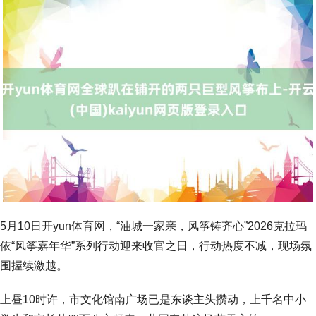
5月10日开yun体育网，“油城一家亲，风筝铸齐心”2026克拉玛
依“风筝嘉年华”系列行动迎来收官之日，行动热度不减，现场氛
围握续激越。
上昼10时许，市文化馆南广场已是东谈主头攒动，上千名中小