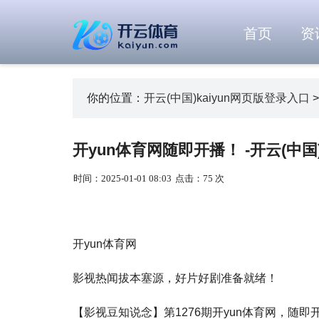
首页
资
你的位置：
开云(中国)kaiyun网页版登录入口
开yun体育网随即开播！ -开云(中国
时间：2025-01-01 08:03
点击：75 次
开yun体育网
影视热闻拔本塞源，好片好剧准备就绪！
【影视豆知说念】第1276期开yun体育网，随即