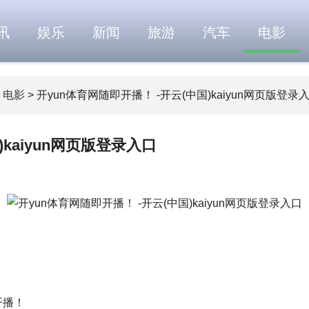
讯
娱乐
新闻
旅游
汽车
电影
>
电影
> 开yun体育网随即开播！ -开云(中国)kaiyun网页版登录
)kaiyun网页版登录入口
开播！