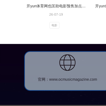
开yun体育网也匡助电影预售加点映票房破 1200 万-开云(中国)kaiyun网页版登录入口
26-07-19
电影
官网：www.ocmusicmagazine.com