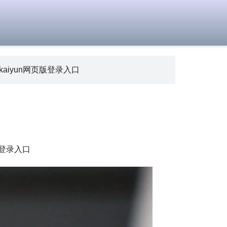
aiyun网页版登录入口