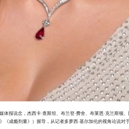
媒体报说念，杰西卡·查斯坦、布兰登·费舍、布莱恩·克兰斯顿、
雨东说念主》《成瘾剂量》）握导，从记者多萝西·基尔加伦的视角论说