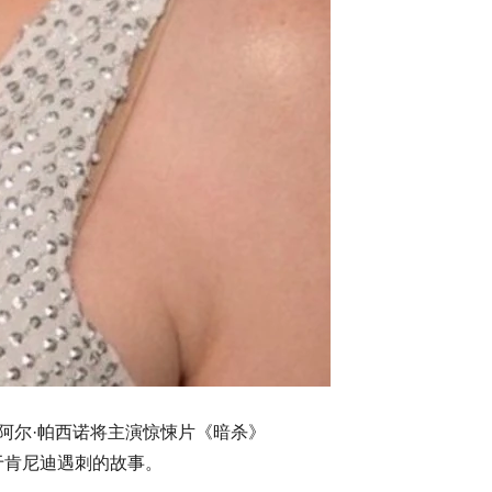
阿尔·帕西诺将主演惊悚片《暗杀》
对于肯尼迪遇刺的故事。