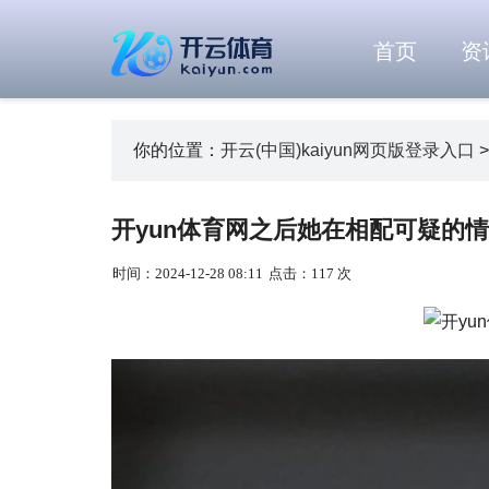
首页
资
你的位置：
开云(中国)kaiyun网页版登录入口
开yun体育网之后她在相配可疑的情况
时间：2024-12-28 08:11
点击：117 次