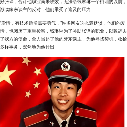
好张译，合计他职业尚未收效，无法给钱琳琳一个褂讪的以前，
濒临家东谈主的反对，他们承受了遍及的压力
“爱情，有技术确凿需要勇气，”许多网友这么褒贬谈，他们的爱
情，也阅历了重重检察，钱琳琳为了补助张译的职业，以致辞去
了我方的使命，全力当起了他的牙东谈主，为他寻找契机，收拾
多样事务，默然地为他付出