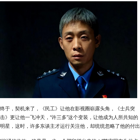
终于，契机来了，《民工》让他在影视圈崭露头角，《士兵突
击》更让他一飞冲天，“许三多”这个变装，让他成为人所共知的
明星，这时，许多东谈主才运行关注他，却统统忽略了他的付出