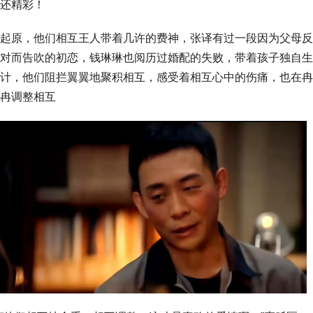
还精彩！
起原，他们相互王人带着几许的费神，张译有过一段因为父母反
对而告吹的初恋，钱琳琳也阅历过婚配的失败，带着孩子独自生
计，他们阻拦翼翼地聚积相互，感受着相互心中的伤痛，也在冉
冉调整相互