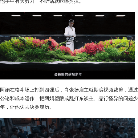
他手中有大剪刀，不听话就咔嚓剪掉。
阿娟在格斗场上打到四强后，肖张扬雇主就期骗视频裁剪，通过
公论和成本运作，把阿娟塑酿成乱打东谈主、品行怪异的问题少
年，让他失去决赛履历。