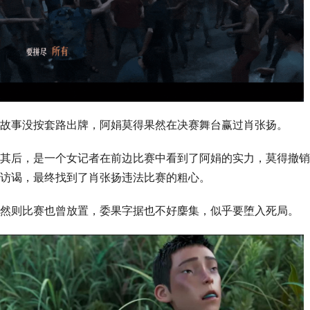
故事没按套路出牌，阿娟莫得果然在决赛舞台赢过肖张扬。
其后，是一个女记者在前边比赛中看到了阿娟的实力，莫得撤销
访谒，最终找到了肖张扬违法比赛的粗心。
然则比赛也曾放置，委果字据也不好麇集，似乎要堕入死局。