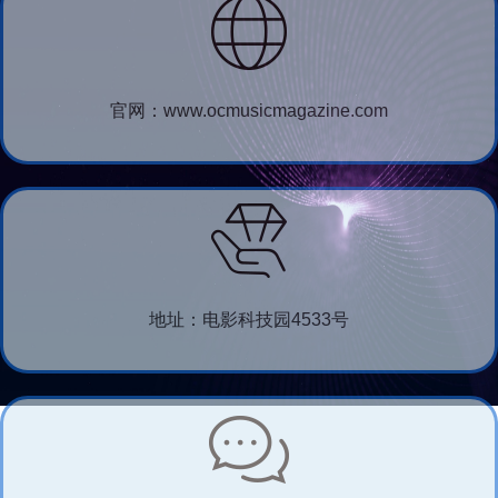
官网：www.ocmusicmagazine.com
地址：电影科技园4533号